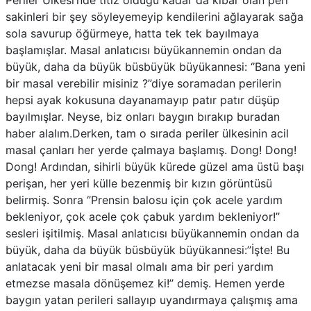
Periler Ülkesi’nde titiz olduğu kadar da kibar olan peri
sakinleri bir şey söyleyemeyip kendilerini ağlayarak sağa
sola savurup öğürmeye, hatta tek tek bayılmaya
başlamışlar. Masal anlatıcısı büyükannemin ondan da
büyük, daha da büyük büsbüyük büyükannesi: ‘’Bana yeni
bir masal verebilir misiniz ?’’diye soramadan perilerin
hepsi ayak kokusuna dayanamayıp patır patır düşüp
bayılmışlar. Neyse, biz onları baygın bırakıp buradan
haber alalım.Derken, tam o sırada periler ülkesinin acil
masal çanları her yerde çalmaya başlamış. Dong! Dong!
Dong! Ardından, sihirli büyük kürede güzel ama üstü başı
perişan, her yeri külle bezenmiş bir kızın görüntüsü
belirmiş. Sonra ‘’Prensin balosu için çok acele yardım
bekleniyor, çok acele çok çabuk yardım bekleniyor!’’
sesleri işitilmiş. Masal anlatıcısı büyükannemin ondan da
büyük, daha da büyük büsbüyük büyükannesi:’’İşte! Bu
anlatacak yeni bir masal olmalı ama bir peri yardım
etmezse masala dönüşemez ki!’’ demiş. Hemen yerde
baygın yatan perileri sallayıp uyandırmaya çalışmış ama