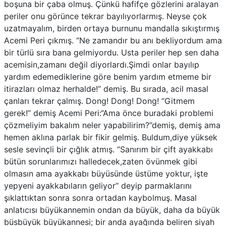
boşuna bir çaba olmuş. Çünkü hafifçe gözlerini aralayan
periler onu görünce tekrar bayılıyorlarmış. Neyse çok
uzatmayalım, birden ortaya burnunu mandalla sıkıştırmış
Acemi Peri çıkmış. ‘’Ne zamandır bu anı bekliyordum ama
bir türlü sıra bana gelmiyordu. Usta periler hep sen daha
acemisin,zamanı değil diyorlardı.Şimdi onlar bayılıp
yardım edemediklerine göre benim yardım etmeme bir
itirazları olmaz herhalde!’’ demiş. Bu sırada, acil masal
çanları tekrar çalmış. Dong! Dong! Dong! ‘’Gitmem
gerek!’’ demiş Acemi Peri:‘’Ama önce buradaki problemi
çözmeliyim bakalım neler yapabilirim?’’demiş, demiş ama
hemen aklına parlak bir fikir gelmiş. Buldum,diye yüksek
sesle sevinçli bir çığlık atmış. ‘’Sanırım bir çift ayakkabı
bütün sorunlarımızı halledecek,zaten övünmek gibi
olmasın ama ayakkabı büyüsünde üstüme yoktur, işte
yepyeni ayakkabıların geliyor’’ deyip parmaklarını
şıklattıktan sonra sonra ortadan kaybolmuş. Masal
anlatıcısı büyükannemin ondan da büyük, daha da büyük
büsbüyük büyükannesi; bir anda ayağında beliren siyah