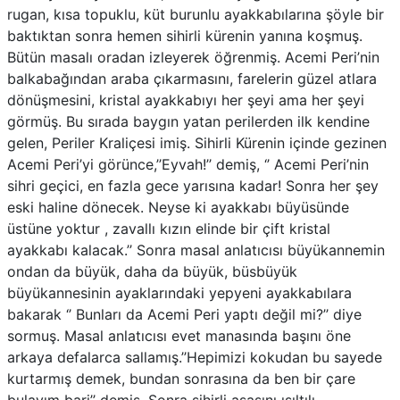
rugan, kısa topuklu, küt burunlu ayakkabılarına şöyle bir
baktıktan sonra hemen sihirli kürenin yanına koşmuş.
Bütün masalı oradan izleyerek öğrenmiş. Acemi Peri’nin
balkabağından araba çıkarmasını, farelerin güzel atlara
dönüşmesini, kristal ayakkabıyı her şeyi ama her şeyi
görmüş. Bu sırada baygın yatan perilerden ilk kendine
gelen, Periler Kraliçesi imiş. Sihirli Kürenin içinde gezinen
Acemi Peri’yi görünce,’’Eyvah!’’ demiş, ‘’ Acemi Peri’nin
sihri geçici, en fazla gece yarısına kadar! Sonra her şey
eski haline dönecek. Neyse ki ayakkabı büyüsünde
üstüne yoktur , zavallı kızın elinde bir çift kristal
ayakkabı kalacak.’’ Sonra masal anlatıcısı büyükannemin
ondan da büyük, daha da büyük, büsbüyük
büyükannesinin ayaklarındaki yepyeni ayakkabılara
bakarak ‘’ Bunları da Acemi Peri yaptı değil mi?’’ diye
sormuş. Masal anlatıcısı evet manasında başını öne
arkaya defalarca sallamış.’’Hepimizi kokudan bu sayede
kurtarmış demek, bundan sonrasına da ben bir çare