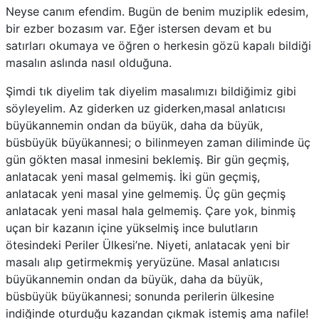
Neyse canım efendim. Bugün de benim muziplik edesim,
bir ezber bozasım var. Eğer istersen devam et bu
satırları okumaya ve öğren o herkesin gözü kapalı bildiği
masalın aslında nasıl olduğuna.
Şimdi tık diyelim tak diyelim masalımızı bildiğimiz gibi
söyleyelim. Az giderken uz giderken,masal anlatıcısı
büyükannemin ondan da büyük, daha da büyük,
büsbüyük büyükannesi; o bilinmeyen zaman diliminde üç
gün gökten masal inmesini beklemiş. Bir gün geçmiş,
anlatacak yeni masal gelmemiş. İki gün geçmiş,
anlatacak yeni masal yine gelmemiş. Üç gün geçmiş
anlatacak yeni masal hala gelmemiş. Çare yok, binmiş
uçan bir kazanın içine yükselmiş ince bulutların
ötesindeki Periler Ülkesi’ne. Niyeti, anlatacak yeni bir
masalı alıp getirmekmiş yeryüzüne. Masal anlatıcısı
büyükannemin ondan da büyük, daha da büyük,
büsbüyük büyükannesi; sonunda perilerin ülkesine
indiğinde oturduğu kazandan çıkmak istemiş ama nafile!