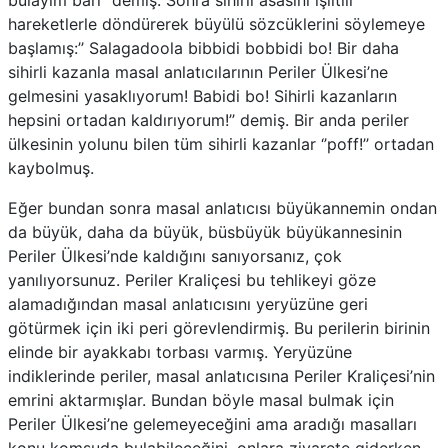
bulayım bari’’ demiş. Sonra sihirli asasını ışıltılı
hareketlerle döndürerek büyülü sözcüklerini söylemeye
başlamış:’’ Salagadoola bibbidi bobbidi bo! Bir daha
sihirli kazanla masal anlatıcılarının Periler Ülkesi’ne
gelmesini yasaklıyorum! Babidi bo! Sihirli kazanların
hepsini ortadan kaldırıyorum!’’ demiş. Bir anda periler
ülkesinin yolunu bilen tüm sihirli kazanlar ‘’poff!’’ ortadan
kaybolmuş.
Eğer bundan sonra masal anlatıcısı büyükannemin ondan
da büyük, daha da büyük, büsbüyük büyükannesinin
Periler Ülkesi’nde kaldığını sanıyorsanız, çok
yanılıyorsunuz. Periler Kraliçesi bu tehlikeyi göze
alamadığından masal anlatıcısını yeryüzüne geri
götürmek için iki peri görevlendirmiş. Bu perilerin birinin
elinde bir ayakkabı torbası varmış. Yeryüzüne
indiklerinde periler, masal anlatıcısına Periler Kraliçesi’nin
emrini aktarmışlar. Bundan böyle masal bulmak için
Periler Ülkesi’ne gelemeyeceğini ama aradığı masalları