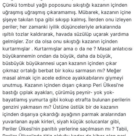
Çünkü tombul yağlı poposunu sıkıştığı kazanın içinden
uğraşmış uğraşmış çıkaramamış. Mübarek, kazanın içine
şişeye takılan tıpa gibi sıkışıp kalmış. İlerden onu izleyen
periler; her zamanki iyilik düşünceleriyle arkalarında
ışıltılı tozlar kaldırarak, havada süzülüp uçarak yardıma
gelmişler. Zor da olsa onu sıkıştığı kazanın içinden
kurtarmışlar . Kurtarmışlar ama o da ne ? Masal anlatıcısı
büyükannemin ondan da büyük, daha da büyük,
büsbüyük büyükannesi uçan kazanın içinden çıkar
çıkmaz ortalığı berbat bir koku sarmasın mı? Meğer
masal almak için acele edince ayakkabılarını giymeyi
unutmuş. Kazanın içinden dışarı çıkarıp Peri Ülkesi’ne
bastığı çıplak ayakları, çürümüş peynir- yok yok-
bayatlamış yumurta gibi kokup etrafta bulunan perilerin
genzini yakmasın mı? Üstüne üstlük bir de kazanın
içinden dışarıya çıkardığı ayağının parmak aralarından
yuvarlanan ayak kirleri, siyah küçük solucanlar gibi,
Periler Ülkesi’nin parıltılı yerlerine saçılmasın mı ? Tabii,