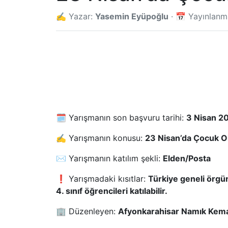
✍️ Yazar:
Yasemin Eyüpoğlu
· 📅 Yayınlan
🗓️ Yarışmanın son başvuru tarihi:
3 Nisan 2
✍️ Yarışmanın konusu:
23 Nisan’da Çocuk 
✉️ Yarışmanın katılım şekli:
Elden/Posta
❗ Yarışmadaki kısıtlar:
Türkiye geneli örgün
4. sınıf öğrencileri katılabilir.
🏢 Düzenleyen:
Afyonkarahisar Namık Kemal