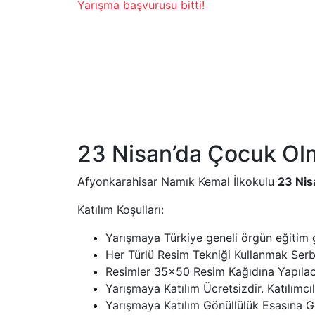
Yarışma başvurusu bitti!
23 Nisan’da Çocuk Ol
Afyonkarahisar Namık Kemal İlkokulu
23 Nis
Katılım Koşulları:
Yarışmaya Türkiye geneli örgün eğitim gör
Her Türlü Resim Tekniği Kullanmak Serbe
Resimler 35×50 Resim Kağıdına Yapılaca
Yarışmaya Katılım Ücretsizdir. Katılımc
Yarışmaya Katılım Gönüllülük Esasına Gö