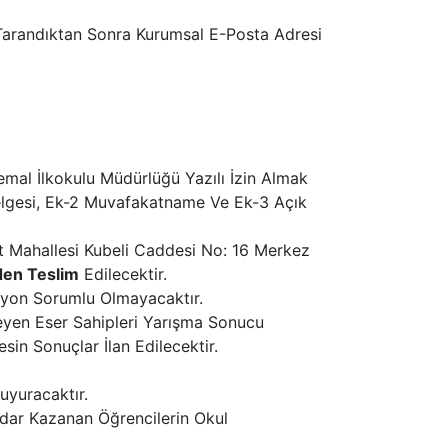
lı Tarandıktan Sonra Kurumsal E-Posta Adresi
emal İlkokulu Müdürlüğü Yazılı İzin Almak
 Belgesi, Ek-2 Muvafakatname Ve Ek-3 Açık
t Mahallesi Kubeli Caddesi No: 16 Merkez
den Teslim
Edilecektir.
syon Sorumlu Olmayacaktır.
eyen Eser Sahipleri Yarışma Sonucu
esin Sonuçlar İlan Edilecektir.
uyuracaktır.
adar Kazanan Öğrencilerin Okul