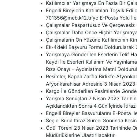
Katılımcılar Yarışmaya En Fazla Bir Çalışm
Engelli Bireylerin Katılımları Teşvik E
701356@meb.k12.tr’ye E-Posta Yolu İle 
Çalışmalar Paspartusuz Ve Çerçevesiz G
Çalışmalar Daha Önce Hiçbir Yarışmaya
Çalışmaların Ön Yüzüne Katılımcının Kiml
Ek-4’deki Başvuru Formu Doldurularak Ç
Yarışmaya Gönderilen Eserlerin Telif Ha
Kaydı İle Eserleri Kullanım Ve Yayınlam
Rıza Onayı – Aydınlatma Metni Doldurul
Resimler, Kapalı Zarfla Birlikte Afyon
Afyonkarahisar Adresine 3 Nisan 2023 
Kargo İle Gönderilen Resimlerde Gönde
Yarışma Sonuçları 7 Nisan 2023 Tarihin
Açıklandıktan Sonra 4 Gün İçinde İtiraz H
Engelli Bireyler Başvurularını E-Posta İl
Seçici Kurul İtiraz Süreci Sonunda Kes
Ödül Töreni 23 Nisan 2023 Tarihinde On
Müdürlüklerine Ulaştırılacaktır.