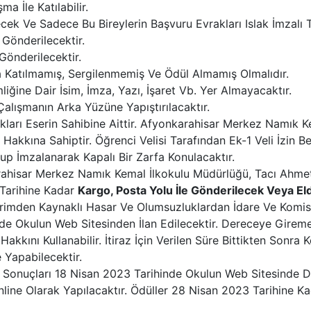
a İle Katılabilir.
dilecek Ve Sadece Bu Bireylerin Başvuru Evrakları Islak İmza
Gönderilecektir.
önderilecektir.
 Katılmamış, Sergilenmemiş Ve Ödül Almamış Olmalıdır.
iğine Dair İsim, İmza, Yazı, İşaret Vb. Yer Almayacaktır.
alışmanın Arka Yüzüne Yapıştırılacaktır.
kları Eserin Sahibine Aittir. Afyonkarahisar Merkez Namık K
a Hakkına Sahiptir. Öğrenci Velisi Tarafından Ek-1 Veli İzin
up İmzalanarak Kapalı Bir Zarfa Konulacaktır.
karahisar Merkez Namık Kemal İlkokulu Müdürlüğü, Tacı Ahme
Tarihine Kadar
Kargo, Posta Yolu İle Gönderilecek Veya El
rimden Kaynaklı Hasar Ve Olumsuzluklardan İdare Ve Komi
de Okulun Web Sitesinden İlan Edilecektir. Dereceye Girem
akkını Kullanabilir. İtiraz İçin Verilen Süre Bittikten Sonra K
e Yapabilecektir.
in Sonuçları 18 Nisan 2023 Tarihinde Okulun Web Sitesinde D
line Olarak Yapılacaktır. Ödüller 28 Nisan 2023 Tarihine K