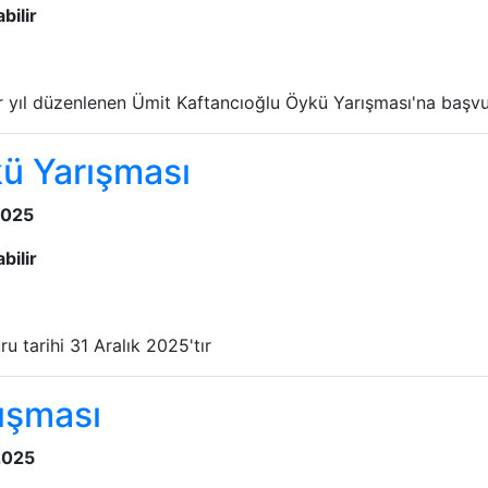
bilir
r yıl düzenlenen Ümit Kaftancıoğlu Öykü Yarışması'na başvur
ü Yarışması
2025
bilir
 tarihi 31 Aralık 2025'tır
rışması
2025