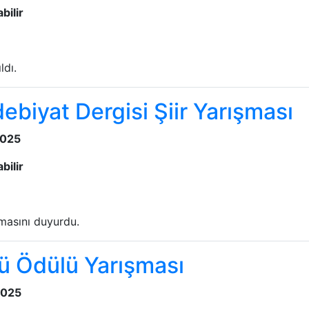
bilir
ldı.
biyat Dergisi Şiir Yarışması
2025
bilir
şmasını duyurdu.
kü Ödülü Yarışması
2025