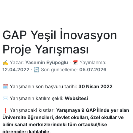
GAP Yeşil İnovasyon
Proje Yarışması
✍️ Yazar:
Yasemin Eyüpoğlu
· 📅 Yayınlanma:
12.04.2022
· 🔄 Son güncelleme:
05.07.2026
🗓️ Yarışmanın son başvuru tarihi:
30 Nisan 2022
✉️ Yarışmanın katılım şekli:
Websitesi
❗ Yarışmadaki kısıtlar:
Yarışmaya 9 GAP İlinde yer alan
Üniversite öğrencileri, devlet okulları, özel okullar ve
bilim sanat merkezlerindeki tüm ortaokul/lise
öğrencileri katılabilir.