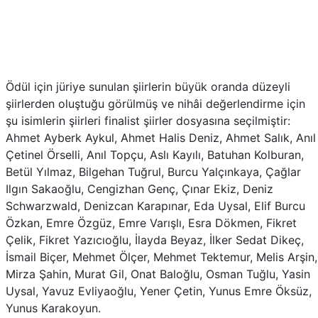
Ödül için jüriye sunulan şiirlerin büyük oranda düzeyli
şiirlerden oluştuğu görülmüş ve nihâi değerlendirme için
şu isimlerin şiirleri finalist şiirler dosyasına seçilmiştir:
Ahmet Ayberk Aykul, Ahmet Halis Deniz, Ahmet Salık, Anıl
Çetinel Örselli, Anıl Topçu, Aslı Kayılı, Batuhan Kolburan,
Betül Yılmaz, Bilgehan Tuğrul, Burcu Yalçınkaya, Çağlar
Ilgın Sakaoğlu, Cengizhan Genç, Çınar Ekiz, Deniz
Schwarzwald, Denizcan Karapınar, Eda Uysal, Elif Burcu
Özkan, Emre Özgüz, Emre Varışlı, Esra Dökmen, Fikret
Çelik, Fikret Yazıcıoğlu, İlayda Beyaz, İlker Sedat Dikeç,
İsmail Biçer, Mehmet Ölçer, Mehmet Tektemur, Melis Arşin,
Mirza Şahin, Murat Gil, Onat Baloğlu, Osman Tuğlu, Yasin
Uysal, Yavuz Evliyaoğlu, Yener Çetin, Yunus Emre Öksüz,
Yunus Karakoyun.