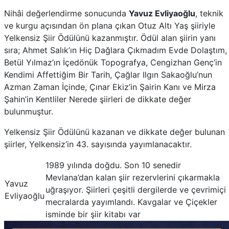
Nihâi değerlendirme sonucunda
Yavuz Evliyaoğlu
, teknik
ve kurgu açısından ön plana çıkan Otuz Altı Yaş şiiriyle
Yelkensiz Şiir Ödülünü kazanmıştır. Ödül alan şiirin yanı
sıra; Ahmet Salık’ın Hiç Dağlara Çıkmadım Evde Dolaştım,
Betül Yılmaz’ın İçedönük Topografya, Cengizhan Genç’in
Kendimi Affettiğim Bir Tarih, Çağlar Ilgın Sakaoğlu’nun
Azman Zaman İçinde, Çınar Ekiz’in Şairin Kanı ve Mirza
Şahin’in Kentliler Nerede şiirleri de dikkate değer
bulunmuştur.
Yelkensiz Şiir Ödülünü kazanan ve dikkate değer bulunan
şiirler, Yelkensiz’in 43. sayısında yayımlanacaktır.
1989 yılında doğdu. Son 10 senedir
Mevlana’dan kalan şiir rezervlerini çıkarmakla
Yavuz
uğraşıyor. Şiirleri çeşitli dergilerde ve çevrimiçi
Evliyaoğlu
mecralarda yayımlandı. Kavgalar ve Çiçekler
isminde bir şiir kitabı var