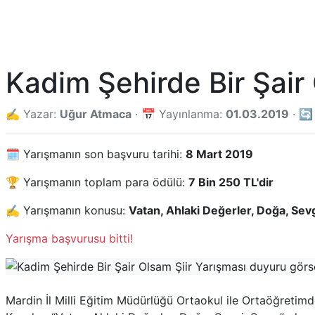
Kadim Şehirde Bir Şair 
✍️ Yazar:
Uğur Atmaca
· 📅 Yayınlanma:
01.03.2019
· 🔄
🗓️ Yarışmanın son başvuru tarihi:
8 Mart 2019
🏆 Yarışmanın toplam para ödülü:
7 Bin 250 TL'dir
✍️ Yarışmanın konusu:
Vatan, Ahlaki Değerler, Doğa, Sevg
Yarışma başvurusu bitti!
Mardin İl Milli Eğitim Müdürlüğü Ortaokul ile Ortaöğretimd