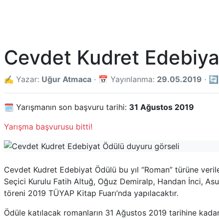
Cevdet Kudret Edebiya
✍️ Yazar:
Uğur Atmaca
· 📅 Yayınlanma:
29.05.2019
· 🔄
🗓️ Yarışmanın son başvuru tarihi:
31 Ağustos 2019
Yarışma başvurusu bitti!
Cevdet Kudret Edebiyat Ödülü bu yıl “Roman” türüne verilec
Seçici Kurulu Fatih Altuğ, Oğuz Demiralp, Handan İnci, A
töreni 2019 TÜYAP Kitap Fuarı’nda yapılacaktır.
Ödüle katılacak romanların 31 Ağustos 2019 tarihine kadar