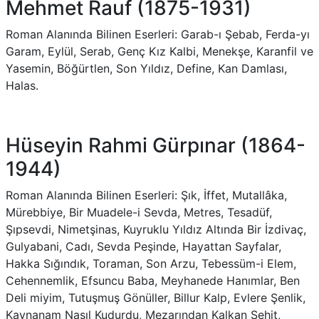
Mehmet Rauf (1875-1931)
Roman Alanında Bilinen Eserleri: Garab-ı Şebab, Ferda-yı
Garam, Eylül, Serab, Genç Kız Kalbi, Menekşe, Karanfil ve
Yasemin, Böğürtlen, Son Yıldız, Define, Kan Damlası,
Halas.
Hüseyin Rahmi Gürpınar (1864-
1944)
Roman Alanında Bilinen Eserleri: Şık, İffet, Mutallâka,
Mürebbiye, Bir Muadele-i Sevda, Metres, Tesadüf,
Şıpsevdi, Nimetşinas, Kuyruklu Yıldız Altında Bir İzdivaç,
Gulyabani, Cadı, Sevda Peşinde, Hayattan Sayfalar,
Hakka Sığındık, Toraman, Son Arzu, Tebessüm-i Elem,
Cehennemlik, Efsuncu Baba, Meyhanede Hanımlar, Ben
Deli miyim, Tutuşmuş Gönüller, Billur Kalp, Evlere Şenlik,
Kaynanam Nasıl Kudurdu, Mezarından Kalkan Şehit,