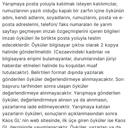
Yarışmaya posta yoluyla katılmak isteyen katılımcılar,
rumuzlarının yazılı olduğu kapalı bir zarfın içine öykünün
adını, kendi adlarını, soyadlarını, rumuzlarını, posta ve e-
posta adreslerini, telefon/ faks numaraları ile yarım
sayfayı geçmeyen imzalı özgeçmişlerini içeren bilgileri
imzalı öyküleri ile birlikte posta yoluyla teslim
edeceklerdir. Öyküler bilgisayar çıktısı olarak 2 kopya
halinde gönderilmelidir. (Cezaevindeki kadınlar ve
bilgisayara erişimi bulamayanlar, durumlarından jüriyi
haberdar etmeleri halinde bu koşuldan muaf
tutulacaktır). Belirtilen format dışında yazılarak
gönderilen öyküler değerlendirmeye alınmayacaktır. Son
başvuru tarihinden sonra ulaşan öyküler
değerlendirmeye alınmayacaktır. Yarışmaya gönderilen
öyküler, değerlendirmeye alınsın ya da alınmasın,
yazarlarına iade edilmeyecektir. Yarışmaya katılan
yazarların öyküleri, sonuçların açıklanmasından sonra
Kaos GL’ nin web sitesinde, ilk üçe giren öyküler ise Kaos
GL dergisinde yayımlanacaktır. Öyküler, yazarları ya da