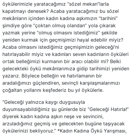
öykülerimizle yaratacağımız “sözel mekan”larla
kapatmayı denesek? Acaba yaratacağımız bu sözel
mekânların içinden kadın kadına aşkımızın “tarihini”
şimdiye göre “çoktan olmuş olandan” yola çıkarak
yazmak yerine “olmuş olmasını istediğimiz” şekilde
yeniden kurmak için geçmişimizi hayal edebilir miyiz?
Acaba olmasını istediğimiz geçmişimizin geleceği’ni
hatırlayabilir miyiz ve kadınları seven kadınların öyküleri
ortak belleğimizi kurmanın bir aracı olabilir mi? Belki
gelecekteki öykü mekânlarımıza gidip tarihimizi yeniden
yazarız. Böylece belleğin ve hatırlamanın bir
aradalığımızı güçlendiren, sevinçli karşılaşmalarımızı
çoğaltan yollarını keşfederiz bu yıl öykülerle.
“Geleceği yalnızca kaygı duygusuyla
duyumsayabildiğimiz şu günlerde biz “Geleceği Hatırla!”
diyerek kadın kadına aşkın neşe ve sevincini,
arzuladığımız geçmiş ve gelecekten bugüne taşıyacak
öykülerinizi bekliyoruz.” *Kadın Kadına Öykü Yarışması,