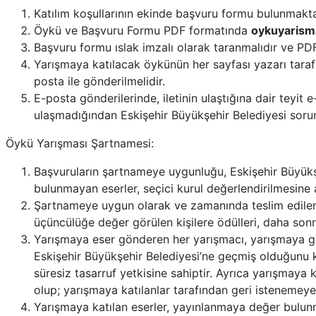
Katılım koşullarının ekinde başvuru formu bulunmakt
Öykü ve Başvuru Formu PDF formatında
oykuyarisma
Başvuru formu ıslak imzalı olarak taranmalıdır ve PDF
Yarışmaya katılacak öykünün her sayfası yazarı tara
posta ile gönderilmelidir.
E-posta gönderilerinde, iletinin ulaştığına dair teyit
ulaşmadığından Eskişehir Büyükşehir Belediyesi sorum
Öykü Yarışması Şartnamesi:
Başvuruların şartnameye uygunluğu, Eskişehir Büyükş
bulunmayan eserler, seçici kurul değerlendirilmesine 
Şartnameye uygun olarak ve zamanında teslim edilen ada
üçüncülüğe değer görülen kişilere ödülleri, daha sonr
Yarışmaya eser gönderen her yarışmacı, yarışmaya gön
Eskişehir Büyükşehir Belediyesi’ne geçmiş olduğunu ka
süresiz tasarruf yetkisine sahiptir. Ayrıca yarışmaya
olup; yarışmaya katılanlar tarafından geri istenemeye
Yarışmaya katılan eserler, yayınlanmaya değer bulun