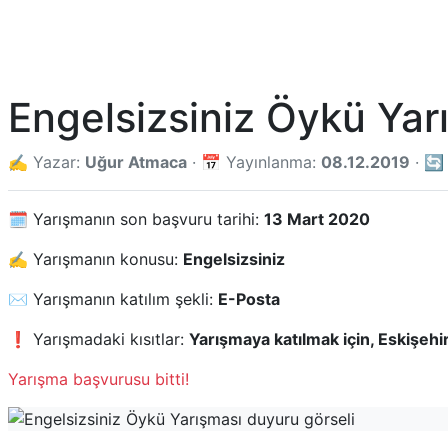
Engelsizsiniz Öykü Yar
✍️ Yazar:
Uğur Atmaca
· 📅 Yayınlanma:
08.12.2019
· 🔄
🗓️ Yarışmanın son başvuru tarihi:
13 Mart 2020
✍️ Yarışmanın konusu:
Engelsizsiniz
✉️ Yarışmanın katılım şekli:
E-Posta
❗ Yarışmadaki kısıtlar:
Yarışmaya katılmak için, Eskişeh
Yarışma başvurusu bitti!