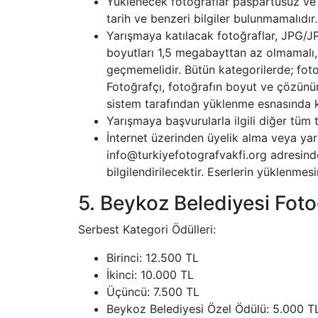
Yüklenecek fotoğraflar paspartusuz ve ke
tarih ve benzeri bilgiler bulunmamalıdır.
Yarışmaya katılacak fotoğraflar, JPG/J
boyutları 1,5 megabayttan az olmamalı,
geçmemelidir. Bütün kategorilerde; foto
Fotoğrafçı, fotoğrafın boyut ve çözünü
sistem tarafından yüklenme esnasında k
Yarışmaya başvurularla ilgili diğer tüm
İnternet üzerinden üyelik alma veya ya
info@turkiyefotografvakfi.org adresinde
bilgilendirilecektir. Eserlerin yüklenm
5. Beykoz Belediyesi Foto
Serbest Kategori Ödülleri:
Birinci: 12.500 TL
İkinci: 10.000 TL
Üçüncü: 7.500 TL
Beykoz Belediyesi Özel Ödülü: 5.000 T