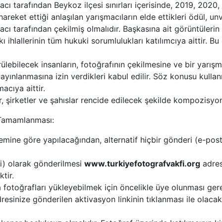
cı tarafından Beykoz ilçesi sınırları içerisinde, 2019, 2020
areket ettiği anlaşılan yarışmacıların elde ettikleri ödül, unv
cı tarafından çekilmiş olmalıdır. Başkasına ait görüntülerin
ihlallerinin tüm hukuki sorumlulukları katılımcıya aittir. Bu
lebilecek insanların, fotoğrafının çekilmesine ve bir yarış
yayınlanmasına izin verdikleri kabul edilir. Söz konusu kull
acıya aittir.
r, şirketler ve şahıslar rencide edilecek şekilde kompozisyo
n Tamamlanması:
temine göre yapılacağından, alternatif hiçbir gönderi (e-pos
çi) olarak gönderilmesi
www.turkiyefotografvakfi.org
adres
tir.
fotoğrafları yükleyebilmek için öncelikle üye olunması ger
sinize gönderilen aktivasyon linkinin tıklanması ile olacakt