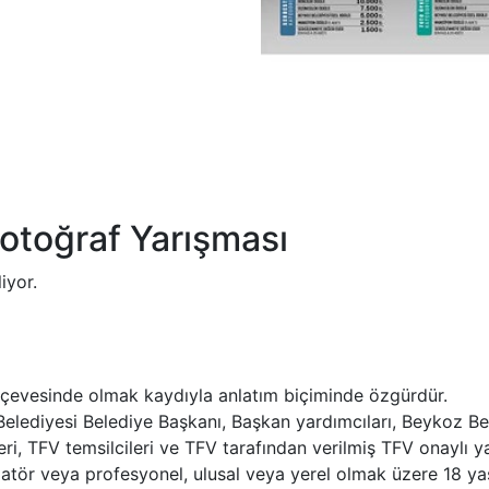
Fotoğraf Yarışması
iyor.
çerçevesinde olmak kaydıyla anlatım biçiminde özgürdür.
Belediyesi Belediye Başkanı, Başkan yardımcıları, Beykoz Bel
ri, TFV temsilcileri ve TFV tarafından verilmiş TFV onaylı y
atör veya profesyonel, ulusal veya yerel olmak üzere 18 yaş