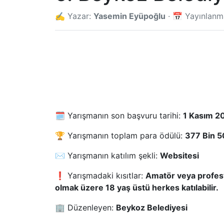
✍️ Yazar:
Yasemin Eyüpoğlu
· 📅 Yayınlan
🗓️ Yarışmanın son başvuru tarihi:
1 Kasım 2
🏆 Yarışmanın toplam para ödülü:
377 Bin 50
✉️ Yarışmanın katılım şekli:
Websitesi
❗ Yarışmadaki kısıtlar:
Amatör veya profesy
olmak üzere 18 yaş üstü herkes katılabilir.
🏢 Düzenleyen:
Beykoz Belediyesi