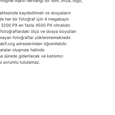
iğine ilişkin herhangi bir isim, imza, logo,
litesinde kaydedilmeli ve dosyaların
e her bir fotoğraf için 4 megabaytı
z 3200 PX en fazla 4500 PX olmalıdır.
fotoğraflardaki ölçü ve dosya boyutları
ymayan fotoğraflar yüklenmemektedir.
fi.org adreslerinden öğrenilebilir.
atalar oluşması halinde
a sürede giderilecek ve katılımcı
si sorumlu tutulamaz.