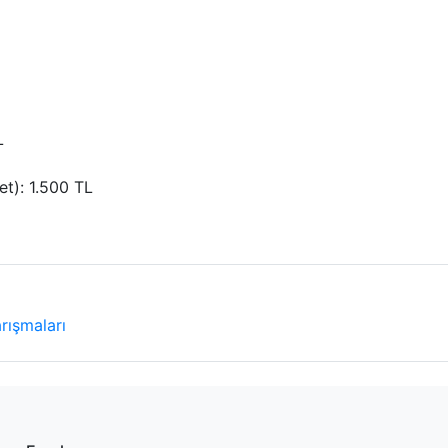
L
t): 1.500 TL
rışmaları