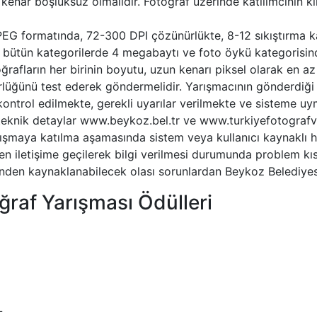
nar boşluksuz olmalıdır. Fotoğraf üzerinde katılımcının kiml
PEG formatında, 72-300 DPI çözünürlükte, 8-12 sıkıştırma ka
 bütün kategorilerde 4 megabaytı ve foto öykü kategorisind
ğrafların her birinin boyutu, uzun kenarı piksel olarak en a
rlüğünü test ederek göndermelidir. Yarışmacının gönderdiği 
ontrol edilmekte, gerekli uyarılar verilmekte ve sisteme u
 teknik detaylar www.beykoz.bel.tr ve www.turkiyefotografvak
rışmaya katılma aşamasında sistem veya kullanıcı kaynaklı h
n iletişime geçilerek bilgi verilmesi durumunda problem kıs
esinden kaynaklanabilecek olası sorunlardan Beykoz Belediye
ğraf Yarışması Ödülleri
L