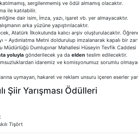
katılmamış, sergilenmemiş ve ödül almamış olacaktır.
a ile katılabilir.
liğine dair isim, İmza, yazı, işaret vb. yer almayacaktır.
lışmanın arka yüzüne yapıştırılacaktır.
k, Atatürk İlkokulunda kalıcı arşiv oluşturulacaktır. Öğrenci
– Aydınlatma Metni doldurulup imzalanarak kapalı bir zarf
kokulu Müdürlüğü Dumlupınar Mahallesi Hüseyin Tevfik Caddes
ta yoluyla
gönderilecek ya da
elden
teslim edilecektir.
suzluklardan idaremiz ve komisyonumuz sorumlu olmayacak
larına uymayan, hakaret ve reklam unsuru içeren eserler yarı
ı Şiir Yarışması Ödülleri
t
ılı Tişört