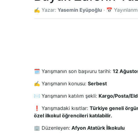
✍️ Yazar:
Yasemin Eyüpoğlu
· 📅 Yayınlan
🗓️ Yarışmanın son başvuru tarihi:
12 Ağusto
✍️ Yarışmanın konusu:
Serbest
✉️ Yarışmanın katılım şekli:
Kargo/Posta/El
❗ Yarışmadaki kısıtlar:
Türkiye geneli örgü
özel ilkokul öğrencileri katılabilir.
🏢 Düzenleyen:
Afyon Atatürk İlkokulu