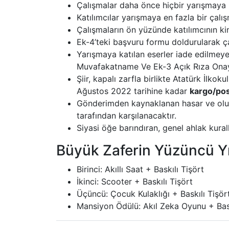
Çalışmalar daha önce hiçbir yarışmaya 
Katılımcılar yarışmaya en fazla bir çalışm
Çalışmaların ön yüzünde katılımcının kim
Ek-4’teki başvuru formu doldurularak ça
Yarışmaya katılan eserler iade edilmeyece
Muvafakatname Ve Ek-3 Açık Rıza Onayı 
Şiir, kapalı zarfla birlikte Atatürk İl
Ağustos 2022 tarihine kadar
kargo/pos
Gönderimden kaynaklanan hasar ve olum
tarafından karşılanacaktır.
Siyasi öğe barındıran, genel ahlak kural
Büyük Zaferin Yüzüncü Yıl
Birinci: Akıllı Saat + Baskılı Tişört
İkinci: Scooter + Baskılı Tişört
Üçüncü: Çocuk Kulaklığı + Baskılı Tişör
Mansiyon Ödülü: Akıl Zeka Oyunu + Bask