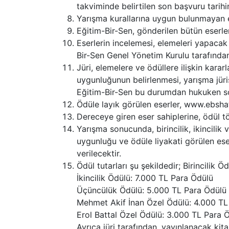
takviminde belirtilen son başvuru tarih
Yarışma kurallarına uygun bulunmayan e
Eğitim-Bir-Sen, gönderilen bütün eserler
Eserlerin incelemesi, elemeleri yapacak v
Bir-Sen Genel Yönetim Kurulu tarafından 
Jüri, elemelere ve ödüllere ilişkin kararl
uygunluğunun belirlenmesi, yarışma jürisi
Eğitim-Bir-Sen bu durumdan hukuken s
Ödüle layık görülen eserler, www.ebsha
Dereceye giren eser sahiplerine, ödül tö
Yarışma sonucunda, birincilik, ikincili
uygunluğu ve ödüle liyakati görülen ese
verilecektir.
Ödül tutarları şu şekildedir; Birincilik 
İkincilik Ödülü: 7.000 TL Para Ödülü
Üçüncülük Ödülü: 5.000 TL Para Ödülü
Mehmet Akif İnan Özel Ödülü: 4.000 TL
Erol Battal Özel Ödülü: 3.000 TL Para 
Ayrıca jüri tarafından, yayınlanacak kit