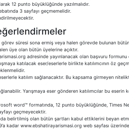
arak 12 punto büyüklüğünde yazılmalıdır.
 ebatında 3 sayfayı geçmemelidir.
dirilmeyecektir.
eğerlendirmeler
ın görev süresi sona ermiş veya halen görevde bulunan bütün 
halen üye olan bütün üyelerine açıktır.
yarismasi.org adresinde yayınlanacak olan başvuru formunu 
şmaya katılacak eser/eserlerle birlikte katılımcının öz geçm
eklenmelidir.
serlerle katılım sağlanacaktır. Bu kapsama girmeyen nitelikt
ğlanabilir. Yarışmaya eser gönderen katılımcılar bu eserin k
Microsoft word™ formatında, 12 punto büyüklüğünde, Times N
ayfayı geçmeyecektir.
ıda belirtilmiş olan bütün şartları kabul ettiklerini beyan etmiş
a kadar www.ebshatirayarismasi.org web sayfası üzerinden 