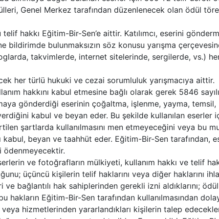
ülleri, Genel Merkez tarafından düzenlenecek olan ödül tören
 telif hakkı Eğitim-Bir-Sen’e aittir. Katılımcı, eserini gön
bine bildirimde bulunmaksızın söz konusu yarışma çerçevesin
loglarda, takvimlerde, internet sitelerinde, sergilerde, vs.) 
cek her türlü hukuki ve cezai sorumluluk yarışmacıya aittir.
ullanım hakkını kabul etmesine bağlı olarak gerek 5846 sayıl
şmaya gönderdiği eserinin çoğaltma, işlenme, yayma, temsil
erdiğini kabul ve beyan eder. Bu şekilde kullanılan eserler i
rtilen şartlarda kullanılmasını men etmeyeceğini veya bu muv
abul, beyan ve taahhüt eder. Eğitim-Bir-Sen tarafından, ese
li ödenmeyecektir.
rlerin ve fotoğrafların mülkiyeti, kullanım hakkı ve telif h
uğunu; üçüncü kişilerin telif haklarını veya diğer haklarını ihl
eri ve bağlantılı hak sahiplerinden gerekli izni aldıklarını; öd
 bu hakların Eğitim-Bir-Sen tarafından kullanılmasından dola
 veya hizmetlerinden yararlandıkları kişilerin talep edecekle