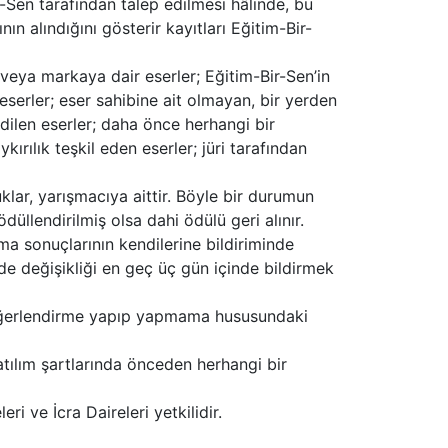
-Sen tarafından talep edilmesi hâlinde, bu
ın alındığını gösterir kayıtları Eğitim-Bir-
a veya markaya dair eserler; Eğitim-Bir-Sen’in
serler; eser sahibine ait olmayan, bir yerden
ilen eserler; daha önce herhangi bir
rılık teşkil eden eserler; jüri tarafından
klar, yarışmacıya aittir. Böyle bir durumun
üllendirilmiş olsa dahi ödülü geri alınır.
şma sonuçlarının kendilerine bildiriminde
inde değişikliği en geç üç gün içinde bildirmek
 değerlendirme yapıp yapmama hususundaki
katılım şartlarında önceden herhangi bir
ve İcra Daireleri yetkilidir.