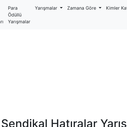
Para
Yarışmalar
Zamana Göre
Kimler Kat
Ödüllü
rı
Yarışmalar
endikal Hatıralar Yarı