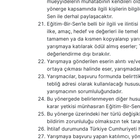
müeyyidelerin muhatabının kendileri old
yönerge kapsamında ilgili kişilerin bilgi
Sen ile derhal paylaşacaktır.
Eğitim-Bir-Sen’le belli bir ilgili ve ili
ilke, amaç, hedef ve değerleri ile teme
tamamen ya da kısmen kopyalanıp yarışm
yarışmaya katılarak ödül almış eserler; 
değerlendirme dışı bırakılır.
Yarışmaya gönderilen eserin alıntı ve/v
ortaya çıkması halinde eser, yarışmadan 
Yarışmacılar, başvuru formunda belirttikl
tebliğ adresi olarak kullanılacağı hususu
yarışmacının sorumluluğundadır.
Bu yönergede belirlenmeyen diğer husus
karar yetkisi münhasıran Eğitim-Bir-Sen’e
Bu yönerge üzerindeki her türlü değişikl
bildirim zorunluluğu olmaksızın tek taraf
İhtilaf durumunda Türkiye Cumhuriyeti 
Yarışmaya başvuru yapan katılımcı, yön