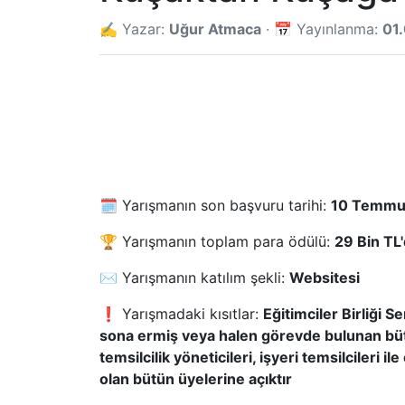
✍️ Yazar:
Uğur Atmaca
· 📅 Yayınlanma:
01
🗓️ Yarışmanın son başvuru tarihi:
10 Temmu
🏆 Yarışmanın toplam para ödülü:
29 Bin TL'
✉️ Yarışmanın katılım şekli:
Websitesi
❗ Yarışmadaki kısıtlar:
Eğitimciler Birliği S
sona ermiş veya halen görevde bulunan bü
temsilcilik yöneticileri, işyeri temsilcileri i
olan bütün üyelerine açıktır