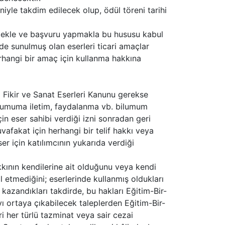
iyle takdim edilecek olup, ödül töreni tarihi
dermekle ve başvuru yapmakla bu hususu kabul
de sunulmuş olan eserleri ticari amaçlar
herhangi bir amaç için kullanma hakkına
ı Fikir ve Sanat Eserleri Kanunu gerekse
, umuma iletim, faydalanma vb. bilumum
çin eser sahibi verdiği izni sonradan geri
afakat için herhangi bir telif hakkı veya
r için katılımcının yukarıda verdiği
akkının kendilerine ait olduğunu veya kendi
al etmediğini; eserlerinde kullanmış oldukları
ül kazandıkları takdirde, bu hakları Eğitim-Bir-
yı ortaya çıkabilecek taleplerden Eğitim-Bir-
ri her türlü tazminat veya sair cezai