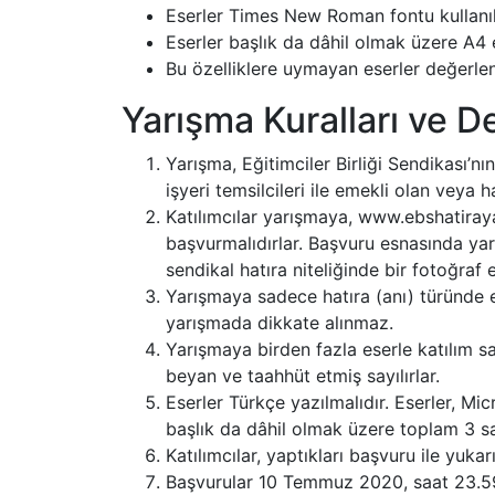
Eserler Times New Roman fontu kullanıl
Eserler başlık da dâhil olmak üzere A4
Bu özelliklere uymayan eserler değerlen
Yarışma Kuralları ve D
Yarışma, Eğitimciler Birliği Sendikası’n
işyeri temsilcileri ile emekli olan veya 
Katılımcılar yarışmaya, www.ebshatira
başvurmalıdırlar. Başvuru esnasında yarı
sendikal hatıra niteliğinde bir fotoğraf 
Yarışmaya sadece hatıra (anı) türünde e
yarışmada dikkate alınmaz.
Yarışmaya birden fazla eserle katılım sa
beyan ve taahhüt etmiş sayılırlar.
Eserler Türkçe yazılmalıdır. Eserler, 
başlık da dâhil olmak üzere toplam 3 s
Katılımcılar, yaptıkları başvuru ile yukar
Başvurular 10 Temmuz 2020, saat 23.59’