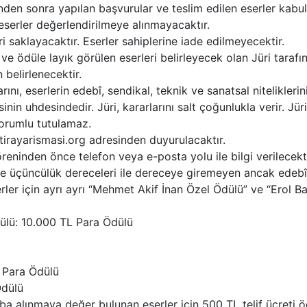
inden sonra yapılan başvurular ve teslim edilen eserler kabul
serler değerlendirilmeye alınmayacaktır.
i saklayacaktır. Eserler sahiplerine iade edilmeyecektir.
e ödüle layık görülen eserleri belirleyecek olan Jüri tarafın
belirlenecektir.
arını, eserlerin edebî, sendikal, teknik ve sanatsal nitelikleri
nin uhdesindedir. Jüri, kararlarını salt çoğunlukla verir. Jür
orumlu tutulamaz.
tirayarismasi.org adresinden duyurulacaktır.
reninden önce telefon veya e-posta yolu ile bilgi verilecekti
k ve üçüncülük dereceleri ile dereceye giremeyen ancak edeb
rler için ayrı ayrı “Mehmet Akif İnan Özel Ödülü” ve “Erol B
Ödülü: 10.000 TL Para Ödülü
 Para Ödülü
Ödülü
aba alınmaya değer bulunan eserler için 500 TL telif ücreti ö