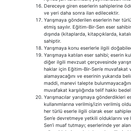
Dereceye giren eserlerin sahiplerine öd
ve yeri daha sonra ilan edilecektir.
Yarışmaya gönderilen eserlerin her türlü
etmiş sayılır. Eğitim-Bir-Sen eser sahi
dışında (kitaplarda, kitapçıklarda, kata
sahiptir.
Yarışmaya konu eserlerle ilgili doğabile
Yarışmaya katılan eser sahibi; eserin k
diğer ilgili mevzuat çerçevesinde yarı
haklar için Eğitim-Bir-Sen’e muvafakat v
alamayacağını ve eserinin yukarıda beli
maddi, manevi talepte bulunmayacağını k
muvafakat karşılığında telif hakkı bede
Yarışmacılar yarışmaya gönderdikleri ese
kullanımlarına verilmiş/izin verilmiş old
her türlü eserle ilgili olarak eser sahipl
Sen’e devretmeye yetkili olduklarını ve
Sen’i muaf tutmayı; eserlerinde yer alan