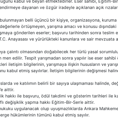
uğunu kabul ve beyan etmektedirler. Eser sahibi, Eğitim-Bir
lendirmeye dayanan ve özgür iradeyle açıklanan açık rızaların
ntisi bulunmayan belli üçüncü bir kişiye, organizasyona, kurum
l değerlerle örtüşmeyen, yarışma amacı ve konusu dışındaki e
aya gönderilen eserler; başvuru tarihinden sonra teslim ed
T.C. Anayasası ve yürürlükteki kanunlara ve sair mevzuata aykı
eya çalıntı olmasından doğabilecek her türlü yasal sorumlulu
men edilir. Tespit yarışmadan sonra yapılır ise eser sahibi öd
eri iletişim bilgilerinin, yarışmaya ilişkin hususların ve yarı
nu kabul etmiş sayılırlar. İletişim bilgilerinin değişmesi hal
larda ve katılımın belirli bir sayıya ulaşmaması halinde,
 aittir.
ik hakkı ile başvuru, ödül takdimi ve gösterim tarihleri ile 
lı değişiklik yapma hakkı Eğitim-Bir-Sen’e aittir.
hukuku uygulanacak olup uyuşmazlıklarda Ankara Mahkemeleri 
erge hükümlerinin tümünü kabul etmiş sayılır.