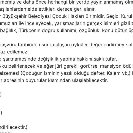
emiş ve daha önce herhangi bir yerde yayınlanmamış olmas
şılanlardan elde ettikleri derece geri alınır.
 Büyükşehir Belediyesi Çocuk Hakları Birimidir. Seçici Kuru
umuzları ile inceleyecek, yarışmacıların gerçek isimleri gizli t
ağlılık, Türkçenin doğru kullanımı, özgünlük, konu bütünlüğü
 başvuru tarihinden sonra ulaşan öyküler değerlendirmeye al
iraz edilemez.
a şartnamesinde değişiklik yapma hakkını saklı tutar.
ü öykü belirlenecek ve eğer jüri gerekli görürse, mansiyon öd
malzemesi (Çocuğun isminin yazılı olduğu defter. Kalem vb.) h
 adresinin duyurular kısmından ulaşılabilecektir.
:
0)
irilecektir.)