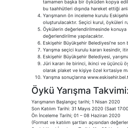
tamamen başka bir öyküden kopya edilm
bu taahhütleri dışında hareket ettiği anla
Yarışmanın ön inceleme kurulu Eskişehir
oluşturulacaktır. Seçici kurul, öyküleri r
Öykülerin değerlendirilmesinde konuya b
değerlendirilme yapılacaktır.
Eskişehir Büyükşehir Belediyesi’ne son
Yarışma seçici kurulu kararı kesindir, it
Eskişehir Büyükşehir Belediyesi, yarışm
Jüri kararı ile birinci, ikinci ve üçünc
olarak plaket ve kişiye özel kırtasiye 
Yarışma sonuçlarına www.eskisehir.bel.tr
Öykü Yarışma Takvimi
Yarışmanın Başlangıç tarihi; 1 Nisan 2020
Son Katılım Tarihi: 31 Mayıs 2020 (Saat 17:0
Ön İnceleme Tarihi; 01 – 08 Haziran 2020
(Format ve katılım şartları açısından değerlend