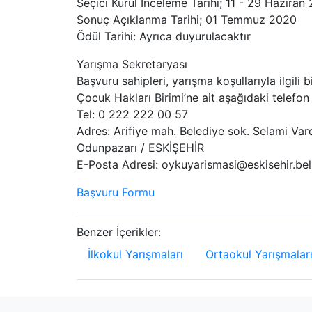
Seçici Kurul İnceleme Tarihi; 11 - 29 Haziran
Sonuç Açıklanma Tarihi; 01 Temmuz 2020
Ödül Tarihi: Ayrıca duyurulacaktır
Yarışma Sekretaryası
Başvuru sahipleri, yarışma koşullarıyla ilgili
Çocuk Hakları Birimi’ne ait aşağıdaki telefo
Tel: 0 222 222 00 57
Adres: Arifiye mah. Belediye sok. Selami Var
Odunpazarı / ESKİŞEHİR
E-Posta Adresi: oykuyarismasi@eskisehir.bel.
Başvuru Formu
Benzer İçerikler:
İlkokul Yarışmaları
Ortaokul Yarışmalar