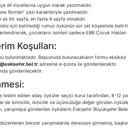
e dil kurallarına uygun olarak yazılmalıdır.
w Roman” yazı karakteriyle yazılmalıdır.
 az bir sayfa, en fazla 4 sayfa olmalıdır.
si için belirlediği rumuz öykünün sol üst köşesinde belirti
ğerlendirecek, çocukların isimleri sadece EBB Çocuk Hakları 
im Koşulları:
rmu bulunmaktadır. Başvuruda bulunacakların formu eksiksiz
@eskisehir.bel.tr
adresine e-posta ile gönderilecektir.
da gönderilecektir.
amesi:
eslim edilen aday öyküler seçici kurul tarafından, 8-12 yaş
de de birincilik, ikincilik ve üçüncülüğe değer görülen öyküle
 yarışmaya gönderilen öykülerin Eskişehir Büyükşehir Beled
 düzenlenen benzer yarışmalarda dereceye girmemiş, başkas