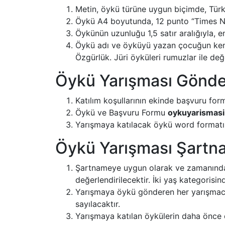
Metin, öykü türüne uygun biçimde, Türkç
Öykü A4 boyutunda, 12 punto “Times Ne
Öykünün uzunluğu 1,5 satır aralığıyla, en
Öykü adı ve öyküyü yazan çocuğun kendi
Özgürlük. Jüri öyküleri rumuzlar ile de
Öykü Yarışması Gönder
Katılım koşullarının ekinde başvuru fo
Öykü ve Başvuru Formu
oykuyarismasi
Yarışmaya katılacak öykü word formatın
Öykü Yarışması Şartn
Şartnameye uygun olarak ve zamanında t
değerlendirilecektir. İki yaş kategorisin
Yarışmaya öykü gönderen her yarışmacı,
sayılacaktır.
Yarışmaya katılan öykülerin daha önce