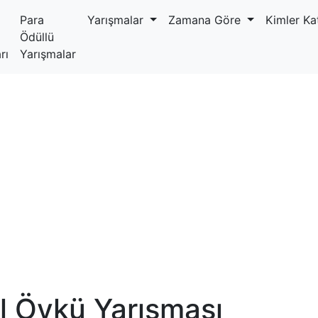
Para
Yarışmalar
Zamana Göre
Kimler Kat
Ödüllü
rı
Yarışmalar
l Öykü Yarışması