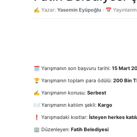
✍️ Yazar:
Yasemin Eyüpoğlu
· 📅 Yayınlan
🗓️ Yarışmanın son başvuru tarihi:
15 Mart 2
🏆 Yarışmanın toplam para ödülü:
200 Bin TL
✍️ Yarışmanın konusu:
Serbest
✉️ Yarışmanın katılım şekli:
Kargo
❗ Yarışmadaki kısıtlar:
İsteyen herkes katıla
🏢 Düzenleyen:
Fatih Belediyesi