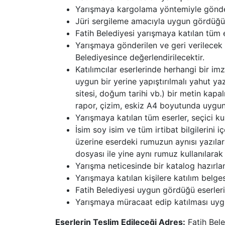
Yarışmaya kargolama yöntemiyle gönderil
Jüri sergileme amacıyla uygun gördüğü 
Fatih Belediyesi yarışmaya katılan tüm es
Yarışmaya gönderilen ve geri verilecek e
Belediyesince değerlendirilecektir.
Katılımcılar eserlerinde herhangi bir im
uygun bir yerine yapıştırılmalı yahut yazı
sitesi, doğum tarihi vb.) bir metin kapal
rapor, çizim, eskiz A4 boyutunda uygun 
Yarışmaya katılan tüm eserler, seçici ku
İsim soy isim ve tüm irtibat bilgilerini 
üzerine eserdeki rumuzun aynısı yazılara
dosyası ile yine aynı rumuz kullanılarak 
Yarışma neticesinde bir katalog hazırla
Yarışmaya katılan kişilere katılım belgesi
Fatih Belediyesi uygun gördüğü eserleri s
Yarışmaya müracaat edip katılması uygun
Eserlerin Teslim Edileceği Adres:
Fatih Bel