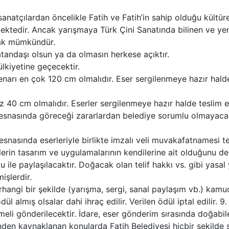
natçılardan öncelikle Fatih ve Fatih’in sahip olduğu kültü
ktedir. Ancak yarışmaya Türk Çini Sanatında bilinen ve yeni
mak mümkündür.
tandaşı olsun ya da olmasın herkese açıktır.
ülkiyetine geçecektir.
enarı en çok 120 cm olmalıdır. Eser sergilenmeye hazır hald
 40 cm olmalıdır. Eserler sergilenmeye hazır halde teslim ed
esnasında göreceği zararlardan belediye sorumlu olmayacaktı
snasında eserleriyle birlikte imzalı veli muvakafatnamesi te
erlerin tasarım ve uygulamalarının kendilerine ait olduğunu 
u ile paylaşılacaktır. Doğacak olan telif hakkı vs. gibi yasa
işlerdir.
hangi bir şekilde (yarışma, sergi, sanal paylaşım vb.) kamuo
ül almış olsalar dahi ihraç edilir. Verilen ödül iptal edilir. 
emeli gönderilecektir. İdare, eser gönderim sırasında doğab
esinden kaynaklanan konularda Fatih Belediyesi hiçbir şekilde