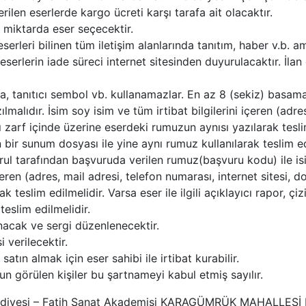
en eserlerde kargo ücreti karşı tarafa ait olacaktır.
miktarda eser seçecektir.
erleri bilinen tüm iletişim alanlarında tanıtım, haber v.b. am
serlerin iade süreci internet sitesinden duyurulacaktır. İlan
za, tanıtıcı sembol vb. kullanamazlar. En az 8 (sekiz) basama
lmalıdır. İsim soy isim ve tüm irtibat bilgilerini içeren (adre
ı zarf içinde üzerine eserdeki rumuzun aynısı yazılarak teslim e
bir sunum dosyası ile yine aynı rumuz kullanılarak teslim ed
rul tarafından başvuruda verilen rumuz(başvuru kodu) ile isi
içeren (adres, mail adresi, telefon numarası, internet sitesi, 
k teslim edilmelidir. Varsa eser ile ilgili açıklayıcı rapor,
teslim edilmelidir.
nacak ve sergi düzenlenecektir.
 verilecektir.
atın almak için eser sahibi ile irtibat kurabilir.
 görülen kişiler bu şartnameyi kabul etmiş sayılır.
ediyesi – Fatih Sanat Akademisi KARAGÜMRÜK MAHALLESİ