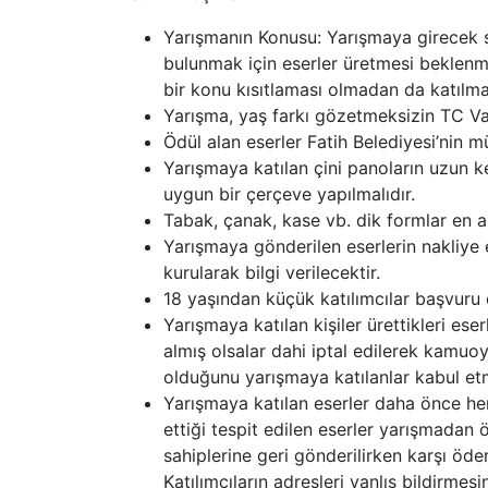
Yarışmanın Konusu: Yarışmaya girecek sa
bulunmak için eserler üretmesi beklenme
bir konu kısıtlaması olmadan da katıl
Yarışma, yaş farkı gözetmeksizin TC Va
Ödül alan eserler Fatih Belediyesi’nin m
Yarışmaya katılan çini panoların uzun k
uygun bir çerçeve yapılmalıdır.
Tabak, çanak, kase vb. dik formlar en az
Yarışmaya gönderilen eserlerin nakliye 
kurularak bilgi verilecektir.
18 yaşından küçük katılımcılar başvuru e
Yarışmaya katılan kişiler ürettikleri es
almış olsalar dahi iptal edilerek kamuoy
olduğunu yarışmaya katılanlar kabul etm
Yarışmaya katılan eserler daha önce her
ettiği tespit edilen eserler yarışmadan öd
sahiplerine geri gönderilirken karşı öd
Katılımcıların adresleri yanlış bildirm