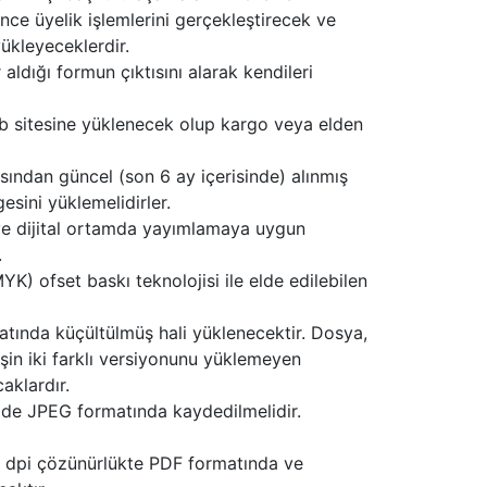
e üyelik işlemlerini gerçekleştirecek ve
ükleyeceklerdir.
ldığı formun çıktısını alarak kendileri
eb sitesine yüklenecek olup kargo veya elden
sından güncel (son 6 ay içerisinde) alınmış
esini yüklemelidirler.
m ve dijital ortamda yayımlamaya uygun
.
K) ofset baskı teknolojisi ile elde edilebilen
matında küçültülmüş hali yüklenecektir. Dosya,
şin iki farklı versiyonunu yüklemeyen
aklardır.
ilde JPEG formatında kaydedilmelidir.
300 dpi çözünürlükte PDF formatında ve