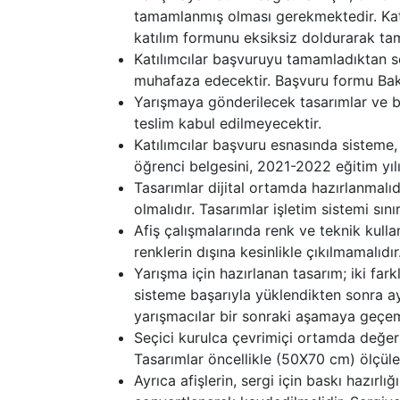
tamamlanmış olması gerekmektedir. Katı
katılım formunu eksiksiz doldurarak tam
Katılımcılar başvuruyu tamamladıktan so
muhafaza edecektir. Başvuru formu Bak
Yarışmaya gönderilecek tasarımlar ve b
teslim kabul edilmeyecektir.
Katılımcılar başvuru esnasında sisteme,
öğrenci belgesini, 2021-2022 eğitim yıl
Tasarımlar dijital ortamda hazırlanmalı
olmalıdır. Tasarımlar işletim sistemi sın
Afiş çalışmalarında renk ve teknik kulla
renklerin dışına kesinlikle çıkılmamalıdır
Yarışma için hazırlanan tasarım; iki far
sisteme başarıyla yüklendikten sonra ay
yarışmacılar bir sonraki aşamaya geçem
Seçici kurulca çevrimiçi ortamda değerl
Tasarımlar öncellikle (50X70 cm) ölçüle
Ayrıca afişlerin, sergi için baskı hazı