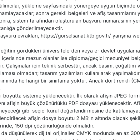
lımcılar, yükleme sayfasındaki yönergeye uygun biçimde önc
amlayacaklar; sonra gerekli belgeleri ve afiş tasarımlarını y
nra, sistem tarafından oluşturulan başvuru numarasının yer a
anlığa gönderilmeyecektir.
aşvuru evrakları, https://gorselsanat.ktb.gov.tr/ yarışma w
 eğitim gördükleri üniversitelerden veya e- devlet uygulama
ı içerisinde mezun olanlar ise diploma/geçici mezuniyet belg
dır. Çalışmalar için teknik serbesttir, ancak basım, çoğaltı
ırlaması olmadan; tasarım yazılımları kullanılarak yapılmalıdır
nımında herhangi bir sınırlama yoktur. Ancak dört renkli (CMY
.
klı boyutta sisteme yüklenecektir. İlk olarak afişin JPEG for
nı afişin büyük çözünürlüklü PDF dosyası yüklenecektir. Afi
eyeceği gibi seçici kurul değerlendirmesine de katılamayac
endirilecek afişin dosya boyutu 2 MB’ın altında olacak şek
rinde, 150 dpi çözünürlüğünde olmalıdır.
rlığı da düşünülerek dijital orijinaller CMYK modunda en az 