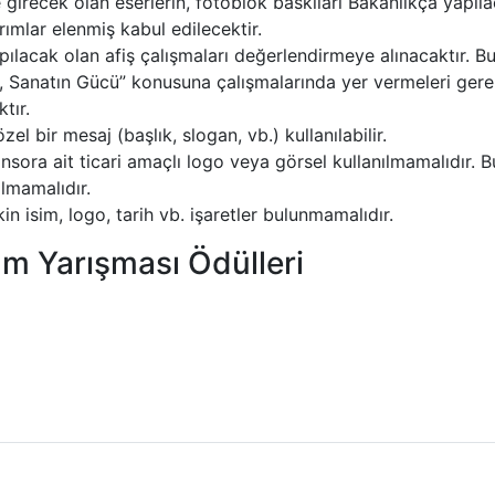
girecek olan eserlerin, fotoblok baskıları Bakanlıkça yapılac
ımlar elenmiş kabul edilecektir.
ılacak olan afiş çalışmaları değerlendirmeye alınacaktır. B
şı, Sanatın Gücü” konusuna çalışmalarında yer vermeleri ger
tır.
el bir mesaj (başlık, slogan, vb.) kullanılabilir.
nsora ait ticari amaçlı logo veya görsel kullanılmamalıdır. Bu
ılmamalıdır.
kin isim, logo, tarih vb. işaretler bulunmamalıdır.
ım Yarışması Ödülleri