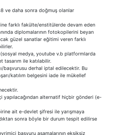
1988 ve daha sonra doğmuş olanlar
mine farklı fakülte/enstitülerde devam eden
anında diplomalarının fotokopilerini beyan
cak güzel sanatlar eğitimi veren farklı
irler.
a (sosyal medya, youtube v.b platformlarda
tasarım ile katılabilir.
ğı/başvurusu derhal iptal edilecektir. Bu
arı/katılım belgesini iade ile mükellef
ecektir.
 yapılacağından alternatif hiçbir gönderi (e-
irine ait e-devlet şifresi ile yarışmaya
dıktan sonra böyle bir durum tespit edilirse
evrimiçi başvuru aşamalarının eksiksiz