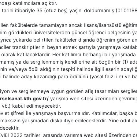
daşı katılımcılara açıktır.
tarihi itibariyle 35 (otuz beş) yaşını doldurmamış (01.01.
rtilen fakültelerde tamamlayan ancak lisans/lisansüstü eğiti
enim gördükleri üniversitelerden güncel öğrenci belgesinin y
yrıca yukarda belirtilen fakülteler dışında öğrenim gören an
iler transkriptlerini beyan etmek şartıyla yarışmaya katılabil
olarak katılacaklardır. Her katılımcı herhangi bir yarışmad
amış ya da sergilenmemiş kendilerine ait özgün bir (1) adet 
n ve/veya ödül aldığının tespiti halinde ilgili eserin adaylı
 halinde aday kazandığı para ödülünü (yasal faizi ile) ve baş
yon ve sergilenmeye uygun görülen afiş tasarımları sergilen
rselsanat.ktb.gov.tr/
yarışma web sitesi üzerinden çevrimiçi
 vb.) kabul edilmeyecektir.
let şifresi ile yarışmaya başvurmalıdır. Katılımcılar, başka b
maksızın yarışmadan diskalifiye edileceklerdir. Yine ödül al
decektir.
ylül 2022 tarihleri arasında yarışma web sitesi üzerinden ç