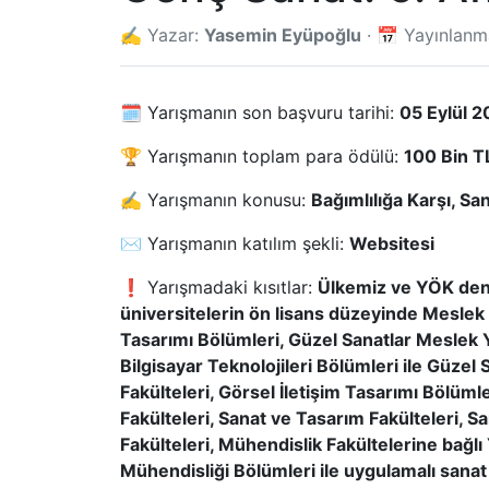
✍️ Yazar:
Yasemin Eyüpoğlu
· 📅 Yayınlan
🗓️ Yarışmanın son başvuru tarihi:
05 Eylül 
🏆 Yarışmanın toplam para ödülü:
100 Bin TL
✍️ Yarışmanın konusu:
Bağımlılığa Karşı, Sa
✉️ Yarışmanın katılım şekli:
Websitesi
❗ Yarışmadaki kısıtlar:
Ülkemiz ve YÖK denk
üniversitelerin ön lisans düzeyinde Meslek
Tasarımı Bölümleri, Güzel Sanatlar Meslek 
Bilgisayar Teknolojileri Bölümleri ile Güzel S
Fakülteleri, Görsel İletişim Tasarımı Bölümle
Fakülteleri, Sanat ve Tasarım Fakülteleri, 
Fakülteleri, Mühendislik Fakültelerine bağlı 
Mühendisliği Bölümleri ile uygulamalı sanat