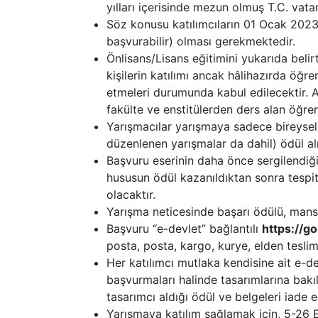
yılları içerisinde mezun olmuş T.C. vatan
Söz konusu katılımcıların 01 Ocak 2023 
başvurabilir) olması gerekmektedir.
Önlisans/Lisans eğitimini yukarıda beli
kişilerin katılımı ancak hâlihazırda öğr
etmeleri durumunda kabul edilecektir. A
fakülte ve enstitülerden ders alan öğrenc
Yarışmacılar yarışmaya sadece bireysel 
düzenlenen yarışmalar da dahil) ödül alm
Başvuru eserinin daha önce sergilendiğini
hususun ödül kazanıldıktan sonra tespiti
olacaktır.
Yarışma neticesinde başarı ödülü, mansi
Başvuru “e-devlet” bağlantılı
https://go
posta, posta, kargo, kurye, elden teslim
Her katılımcı mutlaka kendisine ait e-dev
başvurmaları halinde tasarımlarına bakıl
tasarımcı aldığı ödül ve belgeleri iade e
Yarışmaya katılım sağlamak için, 5-26 E