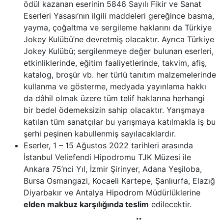
ödül kazanan eserinin 5846 Sayılı Fikir ve Sanat
Eserleri Yasası’nın ilgili maddeleri gereğince basma,
yayma, çoğaltma ve sergileme haklarını da Türkiye
Jokey Kulübü’ne devretmiş olacaktır. Ayrıca Türkiye
Jokey Kulübü; sergilenmeye değer bulunan eserleri,
etkinliklerinde, eğitim faaliyetlerinde, takvim, afiş,
katalog, broşür vb. her türlü tanıtım malzemelerinde
kullanma ve gösterme, medyada yayınlama hakkı
da dâhil olmak üzere tüm telif haklarına herhangi
bir bedel ödemeksizin sahip olacaktır. Yarışmaya
katılan tüm sanatçılar bu yarışmaya katılmakla iş bu
şerhi peşinen kabullenmiş sayılacaklardır.
Eserler, 1 – 15 Ağustos 2022 tarihleri arasında
İstanbul Veliefendi Hipodromu TJK Müzesi ile
Ankara 75’nci Yıl, İzmir Şirinyer, Adana Yeşiloba,
Bursa Osmangazi, Kocaeli Kartepe, Şanlıurfa, Elazığ
Diyarbakır ve Antalya Hipodrom Müdürlüklerine
elden makbuz karşılığında teslim
edilecektir.