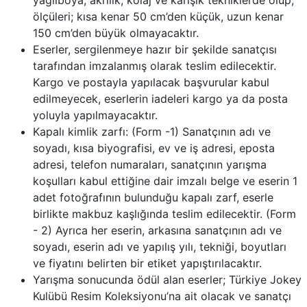
yağlıboya, akrilik, kolaj ve karışık tekniklerde olup,
ölçüleri; kısa kenar 50 cm’den küçük, uzun kenar
150 cm’den büyük olmayacaktır.
Eserler, sergilenmeye hazır bir şekilde sanatçısı
tarafından imzalanmış olarak teslim edilecektir.
Kargo ve postayla yapılacak başvurular kabul
edilmeyecek, eserlerin iadeleri kargo ya da posta
yoluyla yapılmayacaktır.
Kapalı kimlik zarfı: (Form -1) Sanatçının adı ve
soyadı, kısa biyografisi, ev ve iş adresi, eposta
adresi, telefon numaraları, sanatçının yarışma
koşulları kabul ettiğine dair imzalı belge ve eserin 1
adet fotoğrafının bulunduğu kapalı zarf, eserle
birlikte makbuz kaşlığında teslim edilecektir. (Form
- 2) Ayrıca her eserin, arkasına sanatçının adı ve
soyadı, eserin adı ve yapılış yılı, tekniği, boyutları
ve fiyatını belirten bir etiket yapıştırılacaktır.
Yarışma sonucunda ödül alan eserler; Türkiye Jokey
Kulübü Resim Koleksiyonu’na ait olacak ve sanatçı