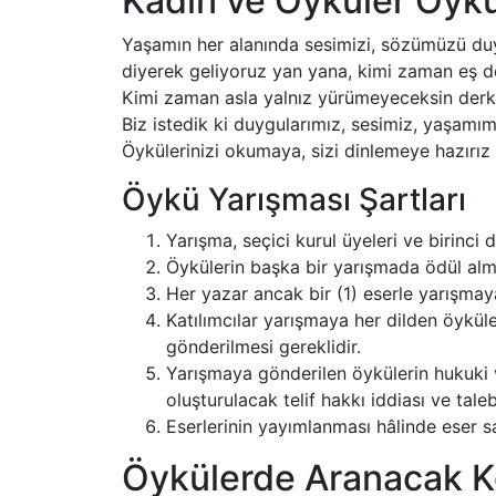
Kadın ve Öyküler Öykü
Yaşamın her alanında sesimizi, sözümüzü du
diyerek geliyoruz yan yana, kimi zaman eş d
Kimi zaman asla yalnız yürümeyeceksin derken,
Biz istedik ki duygularımız, sesimiz, yaşamımı
Öykülerinizi okumaya, sizi dinlemeye hazırız 
Öykü Yarışması Şartları
Yarışma, seçici kurul üyeleri ve birinci 
Öykülerin başka bir yarışmada ödül al
Her yazar ancak bir (1) eserle yarışmaya 
Katılımcılar yarışmaya her dilden öyküler
gönderilmesi gereklidir.
Yarışmaya gönderilen öykülerin hukuki ve 
oluşturulacak telif hakkı iddiası ve tal
Eserlerinin yayımlanması hâlinde eser sa
Öykülerde Aranacak K