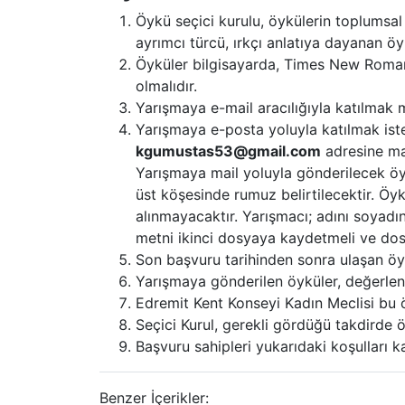
Öykü seçici kurulu, öykülerin toplumsal 
ayrımcı türcü, ırkçı anlatıya dayanan ö
Öyküler bilgisayarda, Times New Roman 
olmalıdır.
Yarışmaya e-mail aracılığıyla katılmak
Yarışmaya e-posta yoluyla katılmak istey
kgumustas53@gmail.com
adresine mai
Yarışmaya mail yoluyla gönderilecek öykül
üst köşesinde rumuz belirtilecektir. Öyk
alınmayacaktır. Yarışmacı; adını soyadı
metni ikinci dosyaya kaydetmeli ve dos
Son başvuru tarihinden sonra ulaşan öy
Yarışmaya gönderilen öyküler, değerlend
Edremit Kent Konseyi Kadın Meclisi bu ö
Seçici Kurul, gerekli gördüğü takdirde öd
Başvuru sahipleri yukarıdaki koşulları ka
Benzer İçerikler: