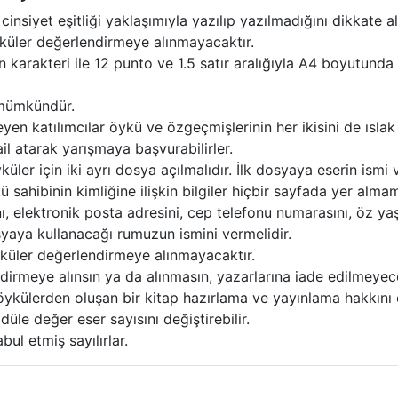
cinsiyet eşitliği yaklaşımıyla yazılıp yazılmadığını dikkate 
yküler değerlendirmeye alınmayacaktır.
karakteri ile 12 punto ve 1.5 satır aralığıyla A4 boyutunda
 mümkündür.
en katılımcılar öykü ve özgeçmişlerinin her ikisini de ıslak 
l atarak yarışmaya başvurabilirler.
er için iki ayrı dosya açılmalıdır. İlk dosyaya eserin ismi v
ü sahibinin kimliğine ilişkin bilgiler hiçbir sayfada yer alm
nı, elektronik posta adresini, cep telefonu numarasını, öz
yaya kullanacağı rumuzun ismini vermelidir.
küler değerlendirmeye alınmayacaktır.
irmeye alınsın ya da alınmasın, yazarlarına iade edilmeyece
ykülerden oluşan bir kitap hazırlama ve yayınlama hakkını d
üle değer eser sayısını değiştirebilir.
bul etmiş sayılırlar.