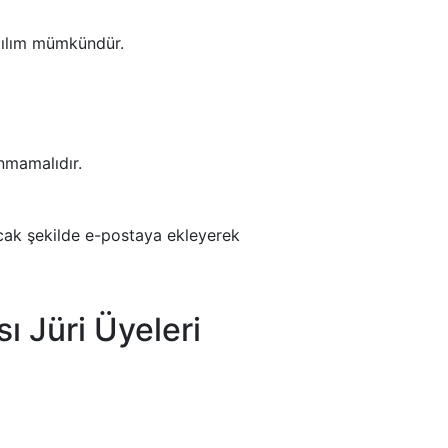
atılım mümkündür.
unmamalıdır.
acak şekilde e-postaya ekleyerek
ı Jüri Üyeleri