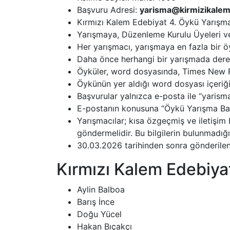
Başvuru Adresi:
yarisma@kirmizikale
Kırmızı Kalem Edebiyat 4. Öykü Yarışmas
Yarışmaya, Düzenleme Kurulu Üyeleri ve 
Her yarışmacı, yarışmaya en fazla bir öyk
Daha önce herhangi bir yarışmada derec
Öyküler, word dosyasında, Times New Ro
Öykünün yer aldığı word dosyası içeriğin
Başvurular yalnızca e-posta ile “yaris
E-postanın konusuna “Öykü Yarışma Baş
Yarışmacılar; kısa özgeçmiş ve iletişim
göndermelidir. Bu bilgilerin bulunmadığı
30.03.2026 tarihinden sonra gönderilen
Kırmızı Kalem Edebiya
Aylin Balboa
Barış İnce
Doğu Yücel
Hakan Bıçakçı