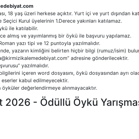
medebiyat.com
ı, 18 yaş üzeri herkese açıktır. Yurt içi ve yurt dışından k
Seçici Kurul üyelerinin 1.Derece yakınları katılamaz.
ü ile katılabilir.
e almış ve yayımlanmış bir öykü ile başvuru yapılamaz.
man yazı tipi ve 12 puntoyla yazılmalıdır.
de, yazarın kimliğini belirten hiçbir bilgi (rumuz/isim) bul
ma@kirmizikalemedebiyat.com” adresine gönderilecektir.
vurusu” yazılmalıdır.
 bilgilerini içeren word dosyasını, öykü dosyasından ayrı ol
 eserler kabul edilmeyecektir.
 öyküler değerlendirmeye alınmayacaktır.
t 2026 - Ödüllü Öykü Yarışmas