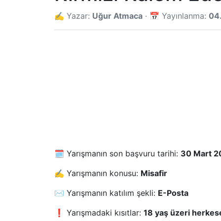
✍️ Yazar:
Uğur Atmaca
· 📅 Yayınlanma:
04
🗓️ Yarışmanın son başvuru tarihi:
30 Mart 2
✍️ Yarışmanın konusu:
Misafir
✉️ Yarışmanın katılım şekli:
E-Posta
❗ Yarışmadaki kısıtlar:
18 yaş üzeri herkese