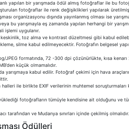
 yapılan bir yarışmada ödül almış fotoğraflar ile bu fotoğra
turulan fotoğraflar ile renk değişiklikleri yapılarak üretilmi
ışması organizasyonu dışında yayınlanmış olması ise yarışma
 veya bu yarışmayla eş zamanda yapılan herhangi bir yarış
i işlemi uygulanır.
keskinlik, toz alma ve kontrast düzeltmesi gibi kabul edile
me, silme kabul edilmeyecektir. Fotoğrafın belgesel yapısı
r jpg/JPEG formatında, 72 -300 dpi çözünürlükte, kısa kenar
1 MB’den küçük olmamalıdır.
da yarışmaya kabul edilir. Fotoğraf çekimi için hava araçların
tir.
halleri ile birlikte EXIF verilerinin muhtemel soruşturmalar
 yüklediği fotoğrafların tümüyle kendisine ait olduğunu ve tü
cı tarafından ve Mudanya sınırları içinde çekilmiş olmalıdır
şması Ödülleri