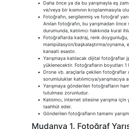
Daha önce ya da bu yarışmayla eş zamanlı
ve/veya bir kısmının kroplanmasıyla oluş
Fotoğrafın, sergilenmiş ve fotoğraf yar
Anılan fotoğrafın, bu yarışmadan önce
durumunda, katılımcı hakkında kural ihlal
Fotoğraflarda kadraj, renk doygunluğu, 
manipülasyon/başkalaştırma/oynama, ekle
kanaati esastır.
Yarışmaya katılacak dijital fotoğrafla
yüklenecektir. Fotoğrafların boyutları 
Drone vb. araçlarla çekilen fotoğraflar 
sorumluluklar katılımcıya/yarışmacıya ait
Yarışmaya gönderilen fotoğrafların ham 
tutulması zorunludur.
Katılımcı, internet sitesine yarışma için
taahhüt eder.
Gönderilen fotoğrafların tamamı yarışma
Mudanya 1. Fotoğraf Yarı