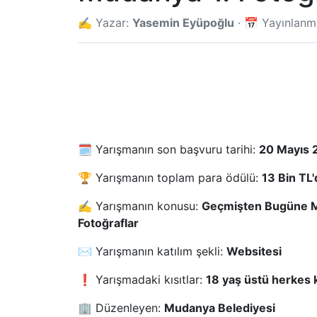
✍️ Yazar:
Yasemin Eyüpoğlu
· 📅 Yayınlan
🗓️ Yarışmanın son başvuru tarihi:
20 Mayıs 
🏆 Yarışmanın toplam para ödülü:
13 Bin TL'd
✍️ Yarışmanın konusu:
Geçmişten Bugüne 
Fotoğraflar
✉️ Yarışmanın katılım şekli:
Websitesi
❗ Yarışmadaki kısıtlar:
18 yaş üstü herkes ka
🏢 Düzenleyen:
Mudanya Belediyesi