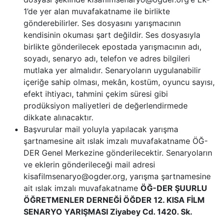
1’de yer alan muvafakatname ile birlikte
gönderebilirler. Ses dosyasını yarışmacının
kendisinin okuması şart değildir. Ses dosyasıyla
birlikte gönderilecek epostada yarışmacının adı,
soyadı, senaryo adı, telefon ve adres bilgileri
mutlaka yer almalıdır. Senaryoların uygulanabilir
içeriğe sahip olması, mekân, kostüm, oyuncu sayısı,
efekt ihtiyacı, tahmini çekim süresi gibi
prodüksiyon maliyetleri de değerlendirmede
dikkate alınacaktır.
Başvurular mail yoluyla yapılacak yarışma
şartnamesine ait ıslak imzalı muvafakatname ÖĞ-
DER Genel Merkezine gönderilecektir. Senaryoların
ve eklerin gönderileceği mail adresi
kisafilmsenaryo@ogder.org, yarışma şartnamesine
ait ıslak imzalı muvafakatname
ÖĞ-DER ŞUURLU
ÖĞRETMENLER DERNEĞİ ÖĞDER 12. KISA FİLM
SENARYO YARIŞMASI Ziyabey Cd. 1420. Sk.