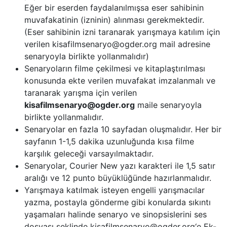
Eğer bir eserden faydalanılmışsa eser sahibinin
muvafakatinin (izninin) alınması gerekmektedir.
(Eser sahibinin izni taranarak yarışmaya katılım için
verilen kisafilmsenaryo@ogder.org mail adresine
senaryoyla birlikte yollanmalıdır)
Senaryoların filme çekilmesi ve kitaplaştırılması
konusunda ekte verilen muvafakat imzalanmalı ve
taranarak yarışma için verilen
kisafilmsenaryo@ogder.org
maile senaryoyla
birlikte yollanmalıdır.
Senaryolar en fazla 10 sayfadan oluşmalıdır. Her bir
sayfanın 1-1,5 dakika uzunluğunda kısa filme
karşılık geleceği varsayılmaktadır.
Senaryolar, Courier New yazı karakteri ile 1,5 satır
aralığı ve 12 punto büyüklüğünde hazırlanmalıdır.
Yarışmaya katılmak isteyen engelli yarışmacılar
yazma, postayla gönderme gibi konularda sıkıntı
yaşamaları halinde senaryo ve sinopsislerini ses
dosyası şeklinde kisafilmsenaryo@ogder.org‘e Ek-