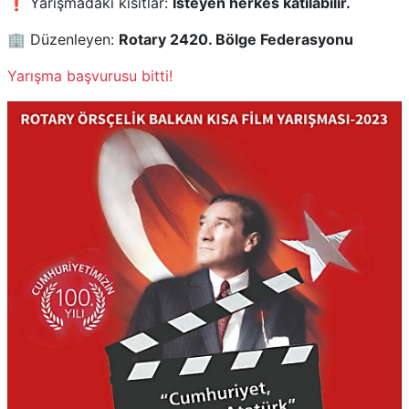
❗ Yarışmadaki kısıtlar:
İsteyen herkes katılabilir.
🏢 Düzenleyen:
Rotary 2420. Bölge Federasyonu
Yarışma başvurusu bitti!