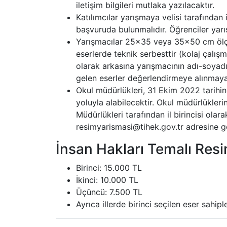
iletişim bilgileri mutlaka yazılacaktır.
Katılımcılar yarışmaya velisi tarafından
başvuruda bulunmalıdır. Öğrenciler yarış
Yarışmacılar 25x35 veya 35x50 cm ölçüt
eserlerde teknik serbesttir (kolaj çalışm
olarak arkasına yarışmacının adı-soyadı 
gelen eserler değerlendirmeye alınmaya
Okul müdürlükleri, 31 Ekim 2022 tarihin
yoluyla alabilecektir. Okul müdürlükleri
Müdürlükleri tarafından il birincisi ola
resimyarismasi@tihek.gov.tr adresine g
İnsan Hakları Temalı Resi
Birinci: 15.000 TL
İkinci: 10.000 TL
Üçüncü: 7.500 TL
Ayrıca illerde birinci seçilen eser sahip