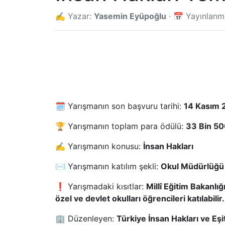
✍️ Yazar:
Yasemin Eyüpoğlu
· 📅 Yayınlan
🗓️ Yarışmanın son başvuru tarihi:
14 Kasım 
🏆 Yarışmanın toplam para ödülü:
33 Bin 500
✍️ Yarışmanın konusu:
İnsan Hakları
✉️ Yarışmanın katılım şekli:
Okul Müdürlüğü
❗ Yarışmadaki kısıtlar:
Millî Eğitim Bakanlığ
özel ve devlet okulları öğrencileri katılabilir.
🏢 Düzenleyen:
Türkiye İnsan Hakları ve Eş