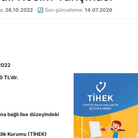
ma:
28.10.2022
· 🔄 Son güncelleme:
14.07.2026
2022
 TL'dir.
ına bağlı lise düzeyindeki
itlik Kurumu (TİHEK)