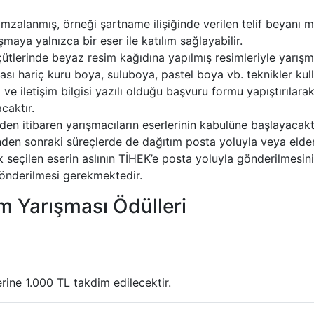
 imzalanmış, örneği şartname ilişiğinde verilen telif beyanı 
maya yalnızca bir eser ile katılım sağlayabilir.
lerinde beyaz resim kağıdına yapılmış resimleriyle yarışmay
ası hariç kuru boya, suluboya, pastel boya vb. teknikler kull
ve iletişim bilgisi yazılı olduğu başvuru formu yapıştırılarak
caktır.
den itibaren yarışmacıların eserlerinin kabulüne başlayacakt
nden sonraki süreçlerde de dağıtım posta yoluyla veya elden g
rak seçilen eserin aslının TİHEK’e posta yoluyla gönderilmesi
önderilmesi gerekmektedir.
m Yarışması Ödülleri
lerine 1.000 TL takdim edilecektir.