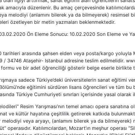
 olan ilgiyi arttırmak, sanat eğitimi alan öğrencilerin sana
mak amacıyla düzenlenir. Bu amaç çerçevesinde katılımcılarda
ya melodiyi (anlamını bilerek ya da bilmeyerek) resimsel bir 
leri özetleyen bir metin yazmaları beklenmektedir.
 – 03.02.2020 Ön Eleme Sonucu: 10.02.2020 Son Eleme ve Ya
 tarihleri arasında şahsen elden veya posta/kargo yoluyla M
 / 34746 Ataşehir- Istanbul adresine teslim edilmelidir. w
 formu ve bir adet öğrenciliği gösterir belge eserle birlikte t
arışmaya sadece Türkiye’deki üniversitelerin sanat eğitimi ve
 Bölümü’nde eğitimini sürdüren lisans öğrencileri ve tüm bu
nasında Türkiye Cumhuriyeti sınırları içerisinde yasal olarak 
leri” Resim Yarışması’nın temel amacı opera sanatına olan 
at ve kültür hayatına çeşitlilik getirerek katkıda bulunmak
 melodiyi veya aryayı, (anlamını bilerek ya da bilmeyerek) re
t” operasıdır. Katılımcılardan, Mozart’ın meşhur operası “Sih