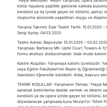
“Hayal Melodileri” Resim Yarışması, opera sanatına
kültür hayatına çeşitlilik getirerek katkıda bulun
kendisini ya da içinde geçen bir bölümü, şarkıyı ve
oluşturma sürecinde yaşadıkları duygu ve düşünce
Yarışma Takvimi: Eser Teslim Tarihi: 15.01.2020
Sergi Açılışı: 04.03.2020
Teslim Adresi: Başvurular 15.01.2020 – 03.02.2020
Yarışması: Barbaros Mh. Uphil Court Towers A-129
formu eksiksiz doldurulmalıdır. Islak imzalı katılım
Katılım Koşulları: Yarışmaya katılım ücretsizdir. Y
veya Eğitim Fakülteleri’nin Resim-İş Öğretmenliği
lisansüstü öğrenciler katılabilir. Aday, başvuru es
TEKNİK KOŞULLAR -Yarışmanın Teması: “Hayal Melodi
sanatsal üretimlerine destek vermek ve ülkenin san
kendisini ya da opera içinde geçen bir bölümü, bir
düzenlenecek yarışmada konu Mozart’ın “Sihirli Flü