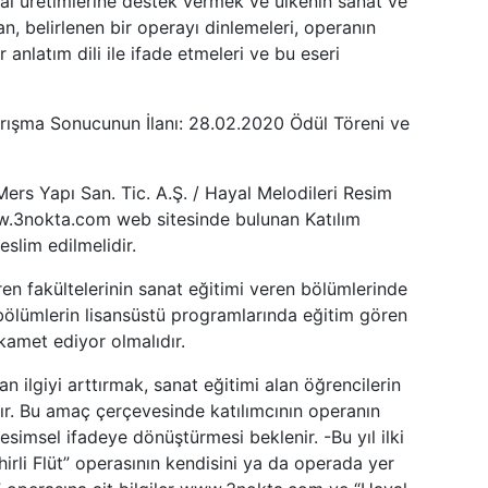
tsal üretimlerine destek vermek ve ülkenin sanat ve
n, belirlenen bir operayı dinlemeleri, operanın
anlatım dili ile ifade etmeleri ve bu eseri
rışma Sonucunun İlanı: 28.02.2020 Ödül Töreni ve
ers Yapı San. Tic. A.Ş. / Hayal Melodileri Resim
ww.3nokta.com web sitesinde bulunan Katılım
eslim edilmelidir.
ren fakültelerinin sanat eğitimi veren bölümlerinde
 bölümlerin lisansüstü programlarında eğitim gören
ikamet ediyor olmalıdır.
ilgiyi arttırmak, sanat eğitimi alan öğrencilerin
tır. Bu amaç çerçevesinde katılımcının operanın
simsel ifadeye dönüştürmesi beklenir. -Bu yıl ilki
irli Flüt” operasının kendisini ya da operada yer