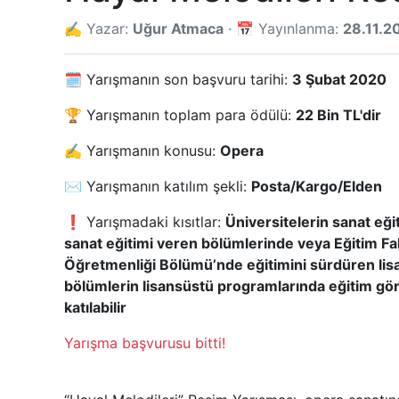
✍️ Yazar:
Uğur Atmaca
· 📅 Yayınlanma:
28.11.2
🗓️ Yarışmanın son başvuru tarihi:
3 Şubat 2020
🏆 Yarışmanın toplam para ödülü:
22 Bin TL'dir
✍️ Yarışmanın konusu:
Opera
✉️ Yarışmanın katılım şekli:
Posta/Kargo/Elden
❗ Yarışmadaki kısıtlar:
Üniversitelerin sanat eği
sanat eğitimi veren bölümlerinde veya Eğitim Fak
Öğretmenliği Bölümü’nde eğitimini sürdüren lis
bölümlerin lisansüstü programlarında eğitim gör
katılabilir
Yarışma başvurusu bitti!