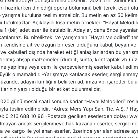
simsel ifadeye dönüştürmesi beklenir. Mozart’ın “Sihirli Flü
 eseri hazırlarken dinlediği opera bölümünü belirterek, eseri 
ikte yarışma kuruluna teslim etmelidir. Bu metin en az 50 kelim
utulmazlar. Açıklayıcı kısa metin örnekleri “Hayal Melodiler
1 (bir) adet eser ile katılabilir. Adaylar, daha önce yayın
a katılamaz. Bu nitelikteki ve yarışmanın “Hayal Melodileri
 kendisine ait ve özgün bir eser olduğunu kabul, beyan ve t
kabulleri dışında hareket ettiği anlaşılanlardan bu yarışma 
ştırılmış ahşap malzemeler (duralit, sunta, kontraplak vb.) üz
ine yapılmış veya cam ile çerçevelenmiş eserler kabul edilm
ük olmamalıdır. -Yarışmaya katılacak eserler, sergilenmeye 
 yüzünde, adayın kimliğini belirten ad, imza vb. işaretler bul
tlarının yazılı olduğu bir etiket bulunmalıdır.
.2020.günü mesai saati sonuna kadar “Hayal Melodileri” resim
la teslim edilmelidir. -Adres: Mers Yapı San. Tic. A.Ş. / H
Tel: 0 216 688 10 96 -Postada geciken eserlerden dolayı w
almayan ancak sergilenmeye hak kazanan eserler, sergileme
ta ve kargo ile yollanan eserler, üzerinde yer alan adrese ayn