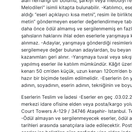
alan herhangi bir bölümü, şarkıyı veya melodiyi re
Melodileri” isimli kitapta bulunabilir. -Katılımcı,
aldığı “eseri açıklayıcı kısa metni”, resim ile birl
metin” göndermeyen eserler değerlendirmeye tabii t
daha önce ödül almamış ve sergilenmemiş en fazla 
şahısların haklarını ihlal eden eserlerle yarışmay
alınmaz. -Adaylar, yarışmaya gönderdiği resimlerin
sergilemeye değer bulunan adaylardan, bu beyan ve 
kazanımları geri alınır. -Yarışmaya tuval veya sıkı
yapılmış eserler ile katılım mümkündür. Kâğıt üzer
kenarı 50 cm’den küçük, uzun kenarı 120cm’den büy
hazır bir biçimde teslim edilmelidir. -Eserlerin ön
adının, soyadının, eserin adının, tekniğinin ve boyu
Eserlerin Teslim ve İadesi -Eserler en geç .03.02
merkezi idare ofisine elden veya posta/kargo yoluy
Court Towers A-129 / 34746 Ataşehir- Istanbul. 
-Ödül almayan ve sergilenmeyecek eserler, ödül 
tarihleri arasında sanatçılara iade edilecektir. Pos