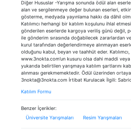
Diğer Hususlar -Yarışma sonunda ödül alan eserler
alan ve sergilenmeye değer bulunan eserleri, etkinl
gösterme, medyada yayınlama hakkı da dâhil olmak
Katılımcı herhangi bir katılım koşulunu ihlal etmes
gönderilen eserlerde kargoya veriliş günü değil, p
ile gönderim sırasında doğabilecek zararlardan
kurul tarafından değerlendirmeye alınmayan eserler
olduğunu kabul, beyan ve taahhüt eder. Katılımcı, 
www.3nokta.com’un kusuru olsa dahi maddi veya m
yukarıda belirtilen yarışmaya katılım şartlarını ka
alınması gerekmemektedir. Ödül üzerinden ortaya çı
3nokta@3nokta.com İrtibat Kurulacak İlgili: Sabr
Katılım Formu
Benzer İçerikler:
Üniversite Yarışmaları
Resim Yarışmaları