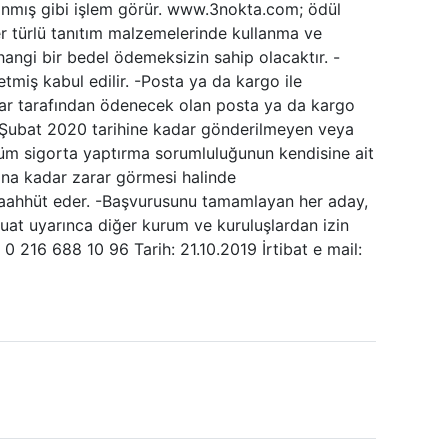
lınmış gibi işlem görür. www.3nokta.com; ödül
her türlü tanıtım malzemelerinde kullanma ve
ngi bir bedel ödemeksizin sahip olacaktır. -
etmiş kabul edilir. -Posta ya da kargo ile
aylar tarafından ödenecek olan posta ya da kargo
 Şubat 2020 tarihine kadar gönderilmeyen veya
 tüm sigorta yaptırma sorumluluğunun kendisine ait
 ana kadar zarar görmesi halinde
aahhüt eder. -Başvurusunu tamamlayan her aday,
evzuat uyarınca diğer kurum ve kuruluşlardan izin
0 216 688 10 96 Tarih: 21.10.2019 İrtibat e mail: