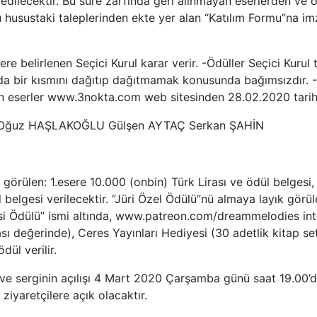
ade edilecektir. Bu süre zarfında geri alınmayan eserlerden 
bu husustaki taleplerinden ekte yer alan “Katılım Formu”na im
e belirlenen Seçici Kurul karar verir. -Ödüller Seçici Kurul 
 da bir kısmını dağıtıp dağıtmamak konusunda bağımsızdır. -Se
len eserler www.3nokta.com web sitesinden 28.02.2020 tarih
N Oğuz HAŞLAKOĞLU Gülşen AYTAÇ Serkan ŞAHİN
görülen: 1.esere 10.000 (onbin) Türk Lirası ve ödül belgesi,
l belgesi verilecektir. “Jüri Özel Ödülü”nü almaya layık gör
risi Ödülü” ismi altında, www.patreon.com/dreammelodies in
ı değerinde), Ceres Yayınları Hediyesi (30 adetlik kitap seti
dül verilir.
ve serginin açılışı 4 Mart 2020 Çarşamba günü saat 19.00’da
iyaretçilere açık olacaktır.