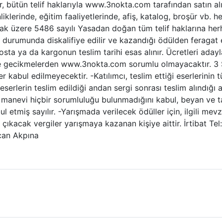
, bütün telif haklarıyla www.3nokta.com tarafından satın a
iklerinde, eğitim faaliyetlerinde, afiş, katalog, broşür vb. 
 üzere 5486 sayılı Yasadan doğan tüm telif haklarına herha
i durumunda diskalifiye edilir ve kazandığı ödülden feragat 
osta ya da kargonun teslim tarihi esas alınır. Ücretleri ad
 ve gecikmelerden www.3nokta.com sorumlu olmayacaktır. 3
 kabul edilmeyecektir. -Katılımcı, teslim ettiği eserlerinin
eserlerin teslim edildiği andan sergi sonrası teslim alındığı
anevi hiçbir sorumluluğu bulunmadığını kabul, beyan ve t
bul etmiş sayılır. -Yarışmada verilecek ödüller için, ilgili m
kacak vergiler yarışmaya kazanan kişiye aittir. İrtibat Tel: 
ican Akpına