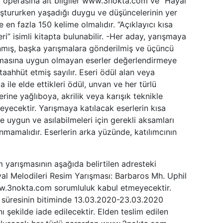
t” operasına ait bilgiler www.3nokta.com ve “Hayal
oluştururken yaşadığı duygu ve düşüncelerinin yer
e en fazla 150 kelime olmalıdır. “Açıklayıcı kısa
i” isimli kitapta bulunabilir. -Her aday, yarışmaya
lanmış, başka yarışmalara gönderilmiş ve üçüncü
” temasına uygun olmayan eserler değerlendirmeye
aahhüt etmiş sayılır. Eseri ödül alan veya
ile elde ettikleri ödül, unvan ve her türlü
erine yağlıboya, akrilik veya karışık teknikle
eyecektir. Yarışmaya katılacak eserlerin kısa
uygun ve asılabilmeleri için gerekli aksamları
unmamalıdır. Eserlerin arka yüzünde, katılımcının
 yarışmasının aşağıda belirtilen adresteki
ayal Melodileri Resim Yarışması: Barbaros Mh. Uphil
ww.3nokta.com sorumluluk kabul etmeyecektir.
 süresinin bitiminde 13.03.2020-23.03.2020
ı şekilde iade edilecektir. Elden teslim edilen