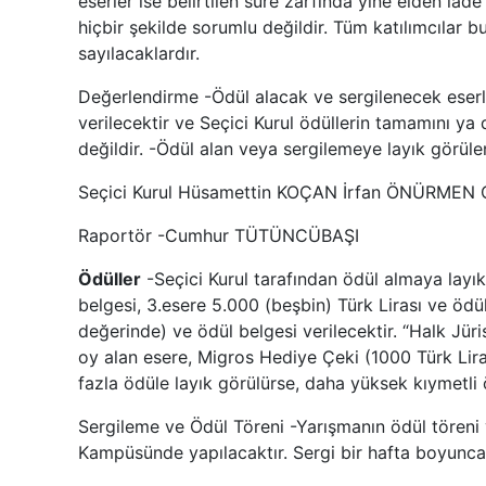
eserler ise belirtilen süre zarfında yine elden i
hiçbir şekilde sorumlu değildir. Tüm katılımcılar 
sayılacaklardır.
Değerlendirme -Ödül alacak ve sergilenecek eserler
verilecektir ve Seçici Kurul ödüllerin tamamını ya
değildir. -Ödül alan veya sergilemeye layık görü
Seçici Kurul Hüsamettin KOÇAN İrfan ÖNÜRME
Raportör -Cumhur TÜTÜNCÜBAŞI
Ödüller
-Seçici Kurul tarafından ödül almaya layık 
belgesi, 3.esere 5.000 (beşbin) Türk Lirası ve ödü
değerinde) ve ödül belgesi verilecektir. “Halk Jü
oy alan esere, Migros Hediye Çeki (1000 Türk Liras
fazla ödüle layık görülürse, daha yüksek kıymetli ö
Sergileme ve Ödül Töreni -Yarışmanın ödül töreni 
Kampüsünde yapılacaktır. Sergi bir hafta boyunca z