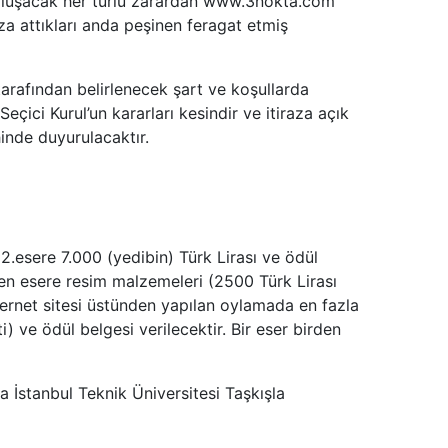
ve oluşacak her türlü zarardan www.3nokta.com
za attıkları anda peşinen feragat etmiş
tarafından belirlenecek şart ve koşullarda
çici Kurul’un kararları kesindir ve itiraza açık
inde duyurulacaktır.
 2.esere 7.000 (yedibin) Türk Lirası ve ödül
ülen esere resim malzemeleri (2500 Türk Lirası
ternet sitesi üstünden yapılan oylamada en fazla
) ve ödül belgesi verilecektir. Bir eser birden
 İstanbul Teknik Üniversitesi Taşkışla