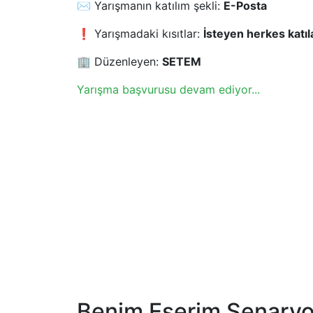
✉️ Yarışmanın katılım şekli:
E-Posta
❗ Yarışmadaki kısıtlar:
İsteyen herkes katıla
🏢 Düzenleyen:
SETEM
Yarışma başvurusu devam ediyor...
Benim Eserim Senaryo