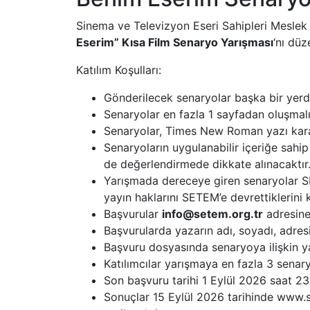
Sinema ve Televizyon Eseri Sahipleri Meslek 
Eserim” Kısa Film Senaryo Yarışması
‘nı düz
Katılım Koşulları:
Gönderilecek senaryolar başka bir yerd
Senaryolar en fazla 1 sayfadan oluşmalıd
Senaryolar, Times New Roman yazı karak
Senaryoların uygulanabilir içeriğe sahip
de değerlendirmede dikkate alınacaktır
Yarışmada dereceye giren senaryolar S
yayın haklarını SETEM’e devrettiklerini k
Başvurular
info@setem.org.tr
adresine
Başvurularda yazarın adı, soyadı, adresi,
Başvuru dosyasında senaryoya ilişkin ya
Katılımcılar yarışmaya en fazla 3 senaryo
Son başvuru tarihi 1 Eylül 2026 saat 23
Sonuçlar 15 Eylül 2026 tarihinde www.se