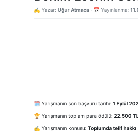
✍️ Yazar:
Uğur Atmaca
· 📅 Yayınlanma:
11
🗓️ Yarışmanın son başvuru tarihi:
1 Eylül 20
🏆 Yarışmanın toplam para ödülü:
22.500 TL'
✍️ Yarışmanın konusu:
Toplumda telif hakkı b