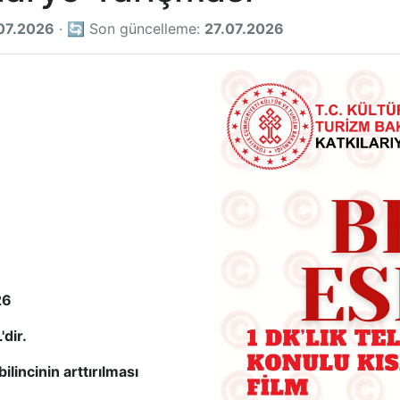
.07.2026
· 🔄 Son güncelleme:
27.07.2026
26
dir.
ilincinin arttırılması