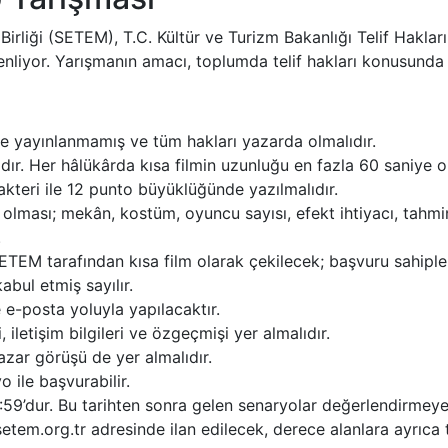
Birliği (SETEM), T.C. Kültür ve Turizm Bakanlığı Telif Hakl
enliyor. Yarışmanın amacı, toplumda telif hakları konusunda 
e yayınlanmamış ve tüm hakları yazarda olmalıdır.
ır. Her hâlükârda kısa filmin uzunluğu en fazla 60 saniye ol
teri ile 12 punto büyüklüğünde yazılmalıdır.
 olması; mekân, kostüm, oyuncu sayısı, efekt ihtiyacı, tahmi
.
ETEM tarafından kısa film olarak çekilecek; başvuru sahipl
abul etmiş sayılır.
 e-posta yoluyla yapılacaktır.
 iletişim bilgileri ve özgeçmişi yer almalıdır.
zar görüşü de yer almalıdır.
 ile başvurabilir.
:59’dur. Bu tarihten sonra gelen senaryolar değerlendirmeye
tem.org.tr adresinde ilan edilecek, derece alanlara ayrıca 