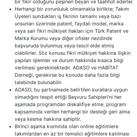
bir fikir olduğunu peşinen beyan ve taahhüt ederler.
Herhangi bir zorunluluk olmamakla birlikte; Takım
Üyeleri sundukları iş fikrinin tamamı veya bazı
unsurları üzerinde patent, faydalı model, marka
veya sair fikri mülkiyet hakları için Türk Patent ve
Marka Kurumu veya diğer ofisler nezdinde
başvuruda bulunmuş veya tescil elde etmiş
olabilirler. Söz konusu fikri mülkiyet hakkına ilişkin
yapılan işlemler ve durum hakkında kısaca bilgi
verilmesi gerekmektedir. ADASO ve HABİTAT
Derneği, gerekirse bu konuda daha fazla bilgi
talebinde bulunabilir.
ADASO, bu şartnamede belirtilen kurallara uygun
olmadığını tespit ettiği Başvuru Sahipleri’ni her
aşamada programdan diskalifiye etme, program
kapsamında verilen herhangi bir desteği geri alma
veya kesme hakkına sahiptir.
Birinci aşama kısmında olan online eğitimlere
takımlardan en az bir temsilci eğitimlere katılması