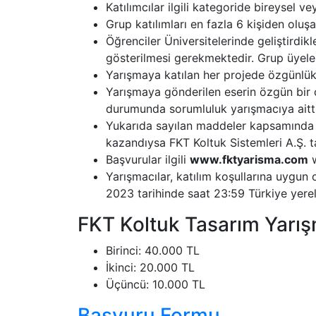
Katılımcılar ilgili kategoride bireysel vey
Grup katılımları en fazla 6 kişiden oluşab
Öğrenciler Üniversitelerinde geliştirdikle
gösterilmesi gerekmektedir. Grup üyele
Yarışmaya katılan her projede özgünlük
Yarışmaya gönderilen eserin özgün bir ç
durumunda sorumluluk yarışmacıya aitti
Yukarıda sayılan maddeler kapsamında aks
kazandıysa FKT Koltuk Sistemleri A.Ş. ta
Başvurular ilgili
www.fktyarisma.com
w
Yarışmacılar, katılım koşullarına uygun 
2023 tarihinde saat 23:59 Türkiye yerel
FKT Koltuk Tasarım Yarış
Birinci: 40.000 TL
İkinci: 20.000 TL
Üçüncü: 10.000 TL
Başvuru Formu