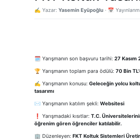
✍️ Yazar:
Yasemin Eyüpoğlu
· 📅 Yayınlan
🗓️ Yarışmanın son başvuru tarihi:
27 Kasım 
🏆 Yarışmanın toplam para ödülü:
70 Bin TL'
✍️ Yarışmanın konusu:
Geleceğin yolcu kolt
tasarımı
✉️ Yarışmanın katılım şekli:
Websitesi
❗ Yarışmadaki kısıtlar:
T.C. Üniversiteleri
öğrenim gören öğrenciler katılabilir.
🏢 Düzenleyen:
FKT Koltuk Sistemleri Üreti