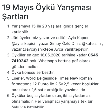
19 Mayıs Öykü Yarışması
Şartları
Yarışmaya 15 ile 20 yaş aralığında gençler
katılabilir.
Jüri üyelerimiz yazar ve editör Ayla Kapıcı
@ayla_kapici , yazar Simay Özlü Diniz @kafe.sim ,
yazar @aycayaniktepe Ayça Yanıktepe’dir.
Öyküler en geç 16.05.2020 tarihine kadar
0545
7410242
nolu Whatsapp hattına pdf olarak
gönderilmelidir.
Öykü konusu serbesttir.
Eserler, Word Belgesinde Times New Roman
formatında 12 Punto ile 2,5×2,5 kenar boşlukları
bırakılarak 1,5 satır aralığı ile yazılmalıdır.
Öyküler beş sayfadan uzun, iki sayfadan az
olmamalıdır. Her yarışmacı yarışmaya tek bir
öyküyle katılabilir.