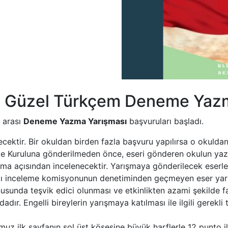
eri Güzel Türkçem Deneme Yaz
r arası
Deneme Yazma Yarışması
başvuruları başladı.
ilecektir. Bir okuldan birden fazla başvuru yapılırsa o okul
e Kuruluna gönderilmeden önce, eseri gönderen okulun yazı
ma açısından incelenecektir. Yarışmaya gönderilecek eserl
ı inceleme komisyonunun denetiminden geçmeyen eser yar
onusunda teşvik edici olunması ve etkinlikten azami şekilde
adır. Engelli bireylerin yarışmaya katılması ile ilgili gerek
muz ilk sayfanın sol üst köşesine büyük harflerle 12 punto i