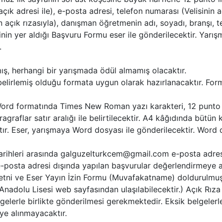
çık adresi ile), e-posta adresi, telefon numarası (Velisinin aç
n açık rızasıyla), danışman öğretmenin adı, soyadı, branşı, t
ilerinin yer aldığı Başvuru Formu eser ile gönderilecektir. Y
.
, herhangi bir yarışmada ödül almamış olacaktır.
belirlemiş olduğu formata uygun olarak hazırlanacaktır. Fo
Word formatında Times New Roman yazı karakteri, 12 punto yazı
aragraflar satır aralığı ile belirtilecektir. A4 kâğıdında bütü
ktır. Eser, yarışmaya Word dosyası ile gönderilecektir. Wor
rihleri arasında galguzelturkcem@gmail.com e-posta adresi
-posta adresi dışında yapılan başvurular değerlendirmeye al
Metni ve Eser Yayın İzin Formu (Muvafakatname) doldurulmuş 
 Anadolu Lisesi web sayfasından ulaşılabilecektir.) Açık R
elerle birlikte gönderilmesi gerekmektedir. Eksik belgelerle 
ye alınmayacaktır.