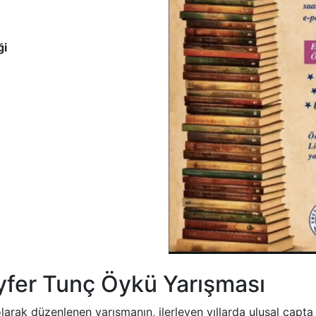
ği
 Ayfer Tunç Öykü Yarışması
 olarak düzenlenen yarışmanın, ilerleyen yıllarda ulusal çap