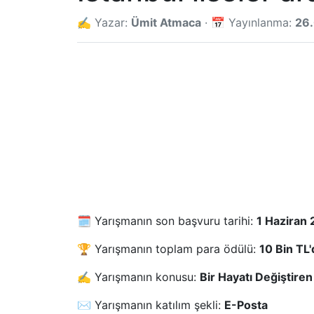
✍️ Yazar:
Ümit Atmaca
· 📅 Yayınlanma:
26
🗓️ Yarışmanın son başvuru tarihi:
1 Haziran
🏆 Yarışmanın toplam para ödülü:
10 Bin TL'
✍️ Yarışmanın konusu:
Bir Hayatı Değiştire
✉️ Yarışmanın katılım şekli:
E-Posta