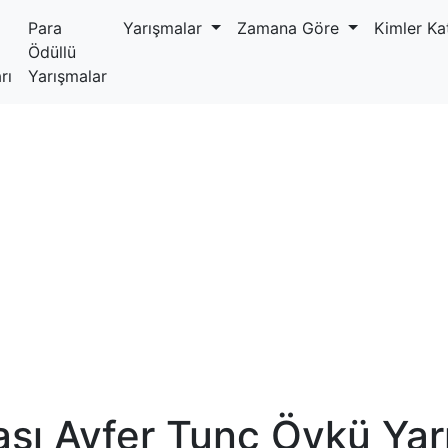
Para
Yarışmalar
Zamana Göre
Kimler Kat
Ödüllü
rı
Yarışmalar
arası Ayfer Tunç Öykü Ya