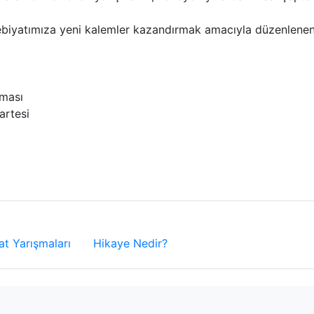
ebiyatımıza yeni kalemler kazandırmak amacıyla düzenlenen
şması
artesi
t Yarışmaları
Hikaye Nedir?