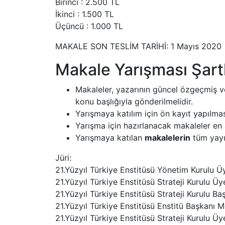
Birinci : 2.500 TL
İkinci : 1.500 TL
Üçüncü : 1.000 TL
MAKALE SON TESLİM TARİHİ: 1 Mayıs 2020
Makale Yarışması Şartl
Makaleler, yazarının güncel özgeçmiş ve
konu başlığıyla gönderilmelidir.
Yarışmaya katılım için ön kayıt yapılm
Yarışma için hazırlanacak makaleler en 
Yarışmaya katılan
makalelerin
tüm yayın
Jüri:
21.Yüzyıl Türkiye Enstitüsü Yönetim Kurulu 
21.Yüzyıl Türkiye Enstitüsü Strateji Kurulu 
21.Yüzyıl Türkiye Enstitüsü Strateji Kurulu B
21.Yüzyıl Türkiye Enstitüsü Enstitü Başkan
21.Yüzyıl Türkiye Enstitüsü Strateji Kurulu Ü