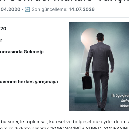
.04.2020
· 🔄 Son güncelleme:
14.07.2026
020
ir
Sonrasında Geleceği
güvenen herkes yarışmaya
u süreçte toplumsal, küresel ve bölgesel düzeyde, derin siy
 değişimler dikkate alınarak “KORONAVİRÜS SÜRECİ SONR