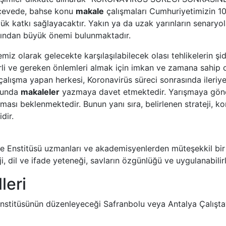
erçevede, bahse konu
makale
çalışmaları Cumhuriyetimizin 10
üyük katkı sağlayacaktır. Yakın ya da uzak yarınların senaryo
açısından büyük önemi bulunmaktadır.
miz olarak gelecekte karşılaşılabilecek olası tehlikelerin şi
li ve gereken önlemleri almak için imkan ve zamana sahip olu
çalışma yapan herkesi, Koronavirüs süreci sonrasında ileri
usunda
makaleler
yazmaya davet etmektedir. Yarışmaya gönd
ınması beklenmektedir. Bunun yanı sıra, belirlenen strateji,
dir.
ye Enstitüsü uzmanları ve akademisyenlerden müteşekkil bir
 dil ve ifade yeteneği, savların özgünlüğü ve uygulanabilirli
leri
 Enstitüsünün düzenleyeceği Safranbolu veya Antalya Çalıştay