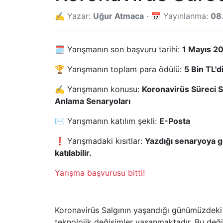
✍️ Yazar:
Uğur Atmaca
· 📅 Yayınlanma:
08
🗓️ Yarışmanın son başvuru tarihi:
1 Mayıs 2
🏆 Yarışmanın toplam para ödülü:
5 Bin TL'd
✍️ Yarışmanın konusu:
Koronavirüs Süreci 
Anlama Senaryoları
✉️ Yarışmanın katılım şekli:
E-Posta
❗ Yarışmadaki kısıtlar:
Yazdığı senaryoya 
katılabilir.
Yarışma başvurusu bitti!
Koronavirüs Salgının yaşandığı günümüzdeki b
teknolojik değişimler yaşanmaktadır. Bu