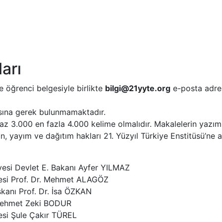
arı
 öğrenci belgesiyle birlikte
bilgi@21yyte.org
e-posta adre
asına gerek bulunmamaktadır.
az 3.000 en fazla 4.000 kelime olmalıdır. Makalelerin yazım 
, yayım ve dağıtım hakları 21. Yüzyıl Türkiye Enstitüsü’ne ait
Üyesi Devlet E. Bakanı Ayfer YILMAZ
Üyesi Prof. Dr. Mehmet ALAGÖZ
aşkanı Prof. Dr. İsa ÖZKAN
ı Mehmet Zeki BODUR
yesi Şule Çakır TÜREL