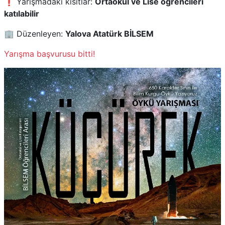
❗ Yarışmadaki kısıtlar:
Ortaokul ve Lise öğrencileri
katılabilir
🏢 Düzenleyen:
Yalova Atatürk BİLSEM
Yarışma başvurusu bitti!