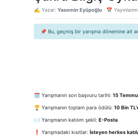
✍️ Yazar:
Yasemin Eyüpoğlu
· 📅 Yayınlan
📌 Bu, geçmiş bir yarışma dönemine ait arşi
🗓️ Yarışmanın son başvuru tarihi:
15 Temmu
🏆 Yarışmanın toplam para ödülü:
10 Bin TL'd
✉️ Yarışmanın katılım şekli:
E-Posta
❗ Yarışmadaki kısıtlar:
İsteyen herkes katıla