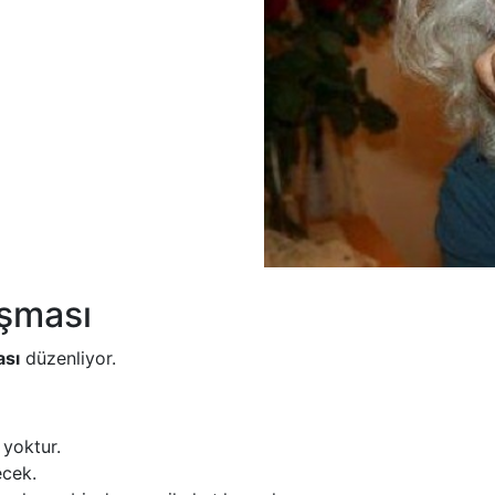
ışması
ası
düzenliyor.
 yoktur.
ecek.