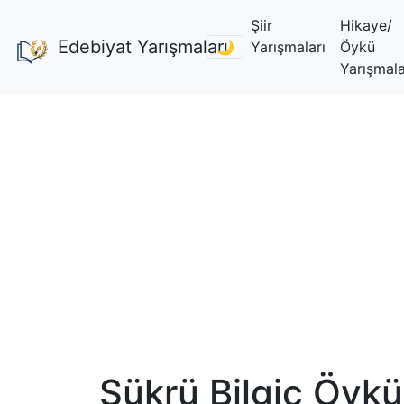
Şiir
Hikaye/
Edebiyat Yarışmaları
🌙
Yarışmaları
Öykü
Yarışmala
Şükrü Bilgiç Öykü