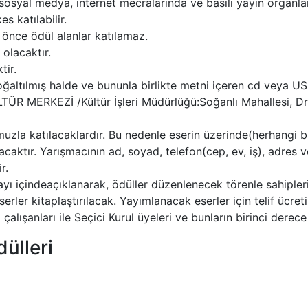
sosyal medya, internet mecralarında ve basılı yayın organla
s katılabilir.
önce ödül alanlar katılamaz.
 olacaktır.
tir.
oğaltılmış halde ve bununla birlikte metni içeren cd veya U
MERKEZİ /Kültür İşleri Müdürlüğü:Soğanlı Mahallesi, Dr
muzla katılacaklardır. Bu nedenle eserin üzerinde(herhangi bi
ktır. Yarışmacının ad, soyad, telefon(cep, ev, iş), adres ve e
r.
 içindeaçıklanarak, ödüller düzenlenecek törenle sahiplerin
rler kitaplaştırılacak. Yayımlanacak eserler için telif ücre
lışanları ile Seçici Kurul üyeleri ve bunların birinci derece 
ülleri