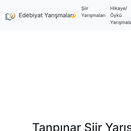
Şiir
Hikaye/
Edebiyat Yarışmaları
🌙
Yarışmaları
Öykü
Yarışmala
Tanpınar Şiir Yar