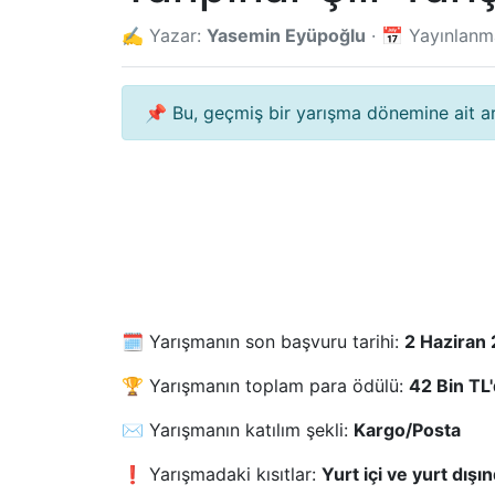
✍️ Yazar:
Yasemin Eyüpoğlu
· 📅 Yayınlan
📌 Bu, geçmiş bir yarışma dönemine ait arşi
🗓️ Yarışmanın son başvuru tarihi:
2 Haziran
🏆 Yarışmanın toplam para ödülü:
42 Bin TL'
✉️ Yarışmanın katılım şekli:
Kargo/Posta
❗ Yarışmadaki kısıtlar:
Yurt içi ve yurt dışın