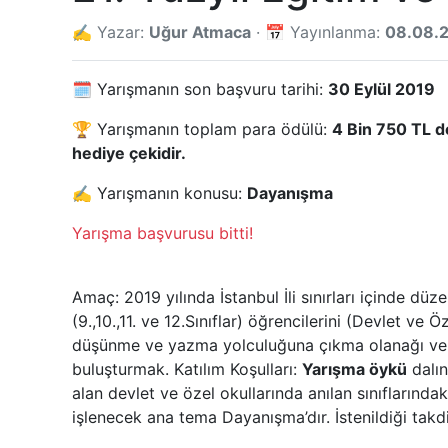
✍️ Yazar:
Uğur Atmaca
· 📅 Yayınlanma:
08.08.
🗓️ Yarışmanın son başvuru tarihi:
30 Eylül 2019
🏆 Yarışmanın toplam para ödülü:
4 Bin 750 TL d
hediye çekidir.
✍️ Yarışmanın konusu:
Dayanışma
Yarışma başvurusu bitti!
Amaç: 2019 yılında İstanbul İli sınırları içinde dü
(9.,10.,11. ve 12.Sınıflar) öğrencilerini (Devlet ve
düşünme ve yazma yolculuğuna çıkma olanağı verm
buluşturmak. Katılım Koşulları:
Yarışma öykü
dalın
alan devlet ve özel okullarında anılan sınıflarında
işlenecek ana tema Dayanışma’dır. İstenildiği takdi