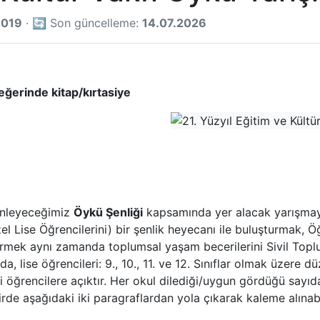
2019
· 🔄 Son güncelleme:
14.07.2026
eğerinde kitap/kırtasiye
zenleyeceğimiz
Öykü Şenliği
kapsamında yer alacak yarışmay
 Özel Lise Öğrencilerini) bir şenlik heyecanı ile buluşturmak,
ek aynı zamanda toplumsal yaşam becerilerini Sivil Toplum
da, lise öğrencileri: 9., 10., 11. ve 12. Sınıflar olmak üzere dü
ki öğrencilere açıktır. Her okul dilediği/uygun gördüğü sayıda
rde aşağıdaki iki paragraflardan yola çıkarak kaleme alınabil