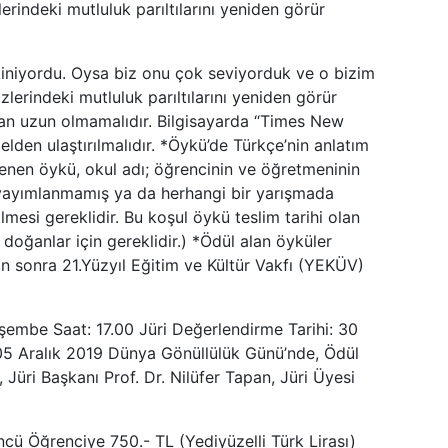
ndeki mutluluk parıltılarını yeniden görür
iniyordu. Oysa biz onu çok seviyorduk ve o bizim
lerindeki mutluluk parıltılarını yeniden görür
dan uzun olmamalıdır. Bilgisayarda “Times New
elden ulaştırılmalıdır. *Öykü’de Türkçe’nin anlatım
lenen öykü, okul adı; öğrencinin ve öğretmeninin
ce yayımlanmamış ya da herhangi bir yarışmada
mesi gereklidir. Bu koşul öykü teslim tarihi olan
oğanlar için gereklidir.) *Ödül alan öyküler
n sonra 21.Yüzyıl Eğitim ve Kültür Vakfı (YEKÜV)
rşembe Saat: 17.00 Jüri Değerlendirme Tarihi: 30
 05 Aralık 2019 Dünya Gönüllülük Günü’nde, Ödül
Jüri Başkanı Prof. Dr. Nilüfer Tapan, Jüri Üyesi
üncü Öğrenciye 750.- TL (Yediyüzelli Türk Lirası)