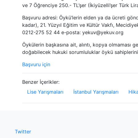
ve 7 Öğrenciye 250.- TL’şer (İkiyüzelli’şer Türk Lir
Başvuru adresi: Öykü’lerin elden ya da ücreti gön
kadar), 21. Yüzyıl Eğitim ve Kültür Vakfı, Mecidiy
0212-275 52 44 e-posta: yekuv@yekuv.org
Öykülerin başkasına ait, alıntı, kopya olmaması ge
doğabilecek hukuki sorumluluklar öykü sahiplerini
Başvuru için
Benzer İçerikler:
Lise Yarışmaları
İstanbul Yarışmaları
Hik
Twitter