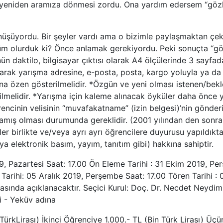
eniden aramıza dönmesi zordu. Ona yardım edersem “gözleri
üşüyordu. Bir şeyler vardı ama o bizimle paylaşmaktan çek
özüm olurduk ki? Önce anlamak gerekiyordu. Peki sonuçta “göz
daktilo, bilgisayar çıktısı olarak A4 ölçülerinde 3 sayfa
larak yarışma adresine, e-posta, posta, kargo yoluyla ya da 
ına özen gösterilmelidir. *Özgün ve yeni olması istenen/bek
elirtilmelidir. *Yarışma için kaleme alınacak öyküler daha ön
cinin velisinin “muvafakatname” (izin belgesi)’nin gönderil
amış olması durumunda gereklidir. (2001 yılından den sonra d
 birlikte ve/veya ayrı ayrı öğrencilere duyurusu yapıldıkta
veya elektronik basım, yayım, tanıtım gibi) hakkına sahiptir.
9, Pazartesi Saat: 17.00 Ön Eleme Tarihi : 31 Ekim 2019, Pe
Tarihi: 05 Aralık 2019, Perşembe Saat: 17.00 Tören Tarihi :
ında açıklanacaktır. Seçici Kurul: Doç. Dr. Necdet Neydim, 
i - Yeküv adına
i TürkLirası) İkinci Öğrenciye 1.000.- TL (Bin Türk Lirası) Üç