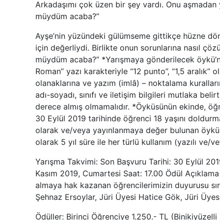
Arkadaşımı çok üzen bir şey vardı. Onu aşmadan y
müydüm acaba?”
Ayşe’nin yüzündeki gülümseme gittikçe hüzne dön
için değerliydi. Birlikte onun sorunlarına nasıl ç
müydüm acaba?” *Yarışmaya gönderilecek öykü’nün 
Roman” yazı karakteriyle “12 punto”, “1,5 aralık” o
olanaklarına ve yazım (imlâ) – noktalama kurallar
adı-soyadı, sınıfı ve iletişim bilgileri mutlaka b
derece almış olmamalıdır. *Öyküsünün ekinde, öğren
30 Eylül 2019 tarihinde öğrenci 18 yaşını doldurm
olarak ve/veya yayınlanmaya değer bulunan öyküler
olarak 5 yıl süre ile her türlü kullanım (yazılı ve/
Yarışma Takvimi: Son Başvuru Tarihi: 30 Eylül 201
Kasım 2019, Cumartesi Saat: 17.00 Ödül Açıklama 
almaya hak kazanan öğrencilerimizin duyurusu sıras
Şehnaz Ersoylar, Jüri Üyesi Hatice Gök, Jüri Üyes
Ödüller: Birinci Öğrenciye 1.250.- TL (Binikiyüzell