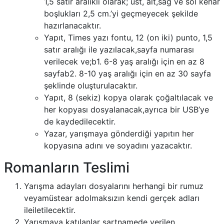
1,5 satır aralıklı olarak; üst, alt,sağ ve sol kenar
boşlukları 2,5 cm.’yi geçmeyecek şekilde
hazırlanacaktır.
Yapıt, Times yazı fontu, 12 (on iki) punto, 1,5
satır aralığı ile yazılacak,sayfa numarası
verilecek ve;b1. 6-8 yaş aralığı için en az 8
sayfab2. 8-10 yaş aralığı için en az 30 sayfa
şeklinde oluşturulacaktır.
Yapıt, 8 (sekiz) kopya olarak çoğaltılacak ve
her kopyası dosyalanacak,ayrıca bir USB’ye
de kaydedilecektir.
Yazar, yarışmaya gönderdiği yapıtın her
kopyasına adını ve soyadını yazacaktır.
Romanların Teslimi
Yarışma adayları dosyalarını herhangi bir rumuz
veyamüstear adolmaksızın kendi gerçek adları
ileiletilecektir.
Yarışmaya katılanlar şartnamede verilen