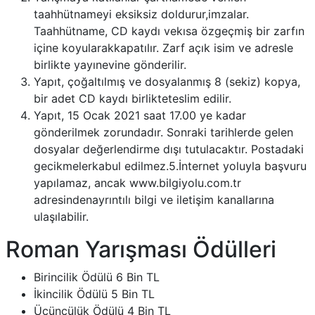
taahhütnameyi eksiksiz doldurur,imzalar.
Taahhütname, CD kaydı vekısa özgeçmiş bir zarfın
içine koyularakkapatılır. Zarf açık isim ve adresle
birlikte yayınevine gönderilir.
Yapıt, çoğaltılmış ve dosyalanmış 8 (sekiz) kopya,
bir adet CD kaydı birlikteteslim edilir.
Yapıt, 15 Ocak 2021 saat 17.00 ye kadar
gönderilmek zorundadır. Sonraki tarihlerde gelen
dosyalar değerlendirme dışı tutulacaktır. Postadaki
gecikmelerkabul edilmez.5.İnternet yoluyla başvuru
yapılamaz, ancak www.bilgiyolu.com.tr
adresindenayrıntılı bilgi ve iletişim kanallarına
ulaşılabilir.
Roman Yarışması Ödülleri
Birincilik Ödülü 6 Bin TL
İkincilik Ödülü 5 Bin TL
Üçüncülük Ödülü 4 Bin TL