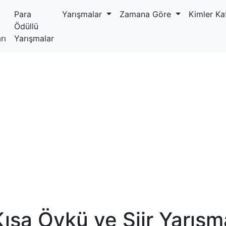
Para
Yarışmalar
Zamana Göre
Kimler Kat
Ödüllü
rı
Yarışmalar
Kısa Öykü ve Şiir Yarışm