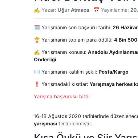
✍️ Yazar:
Uğur Atmaca
· 📅 Yayınlanma:
20
🗓️ Yarışmanın son başvuru tarihi:
26 Hazira
🏆 Yarışmanın toplam para ödülü:
4 Bin 500 
✍️ Yarışmanın konusu:
Anadolu Aydınlanmas
Önderliği
✉️ Yarışmanın katılım şekli:
Posta/Kargo
❗ Yarışmadaki kısıtlar:
Yarışmaya herkes kat
Yarışma başvurusu bitti!
16-18 Ağustos 2020 tarihlerinde düzenlenece
yarışması
tertiplenmiştir.
Kısa Öykü ve Şiir Yarış