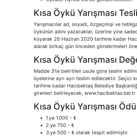
Kısa Öykü Yarışması Tesl
Yarışmacılar ad, soyadı, özgeçmişi ve teblig
öykünün adını yazacaklar, üzerine yine sadece
koyarak 26 Haziran 2020 tarihine kadar Hacıb
alarak birkaç gün önceden göndermeleri öneri
Kısa Öykü Yarışması Değ
Madde 3’te belirtilen usule göre teslim edilm
üyelerine ayrı ayrı teslim edilecektir. Seçi
tarihine kadar Hacıbektaş Belediye Başkanlı
girenleri belirleyecek, www.hacibektas.bel.tr
Kısa Öykü Yarışması Ödül
1.ye 1.000 - ₺
2.ye 750 - ₺
3.ye 500 - ₺ olarak tespit edilmiştir.