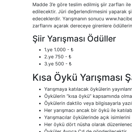
Madde 3’e göre teslim edilmiş şiir zarfları il
edilecektir. Jüri değerlendirmesini yaparak ş
edeceklerdir. Yarışmanın sonucu www.hacibek
zarflarını açarak dereceye girenlere ödülleri
Şiir Yarışması Ödüller
1.ye 1.000 - ₺
2.ye 750 - ₺
3.ye 500 - ₺
Kısa Öykü Yarışması 
Yarışmaya katılacak öykülerin yayınla
Öykülerin ‘’kısa öykü’’ kapsamında olma
Öykülerin daktilo veya bilgisayarla yaz
Her yarışmacı ancak bir öykü ile katılabi
Yarışmacılar öykülerinde açık isimlerini
Her öykü dört nüsha olarak düzenlenec
Öyküler Ayrıca Cd de gönderilecektir.