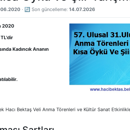
.06.2020
· 🔄 Son güncelleme:
14.07.2026
n 2020
TL'dir
ında Kadıncık Ananın
ılabilir.
k Hacı Bektaş Veli Anma Törenleri ve Kültür Sanat Etkinlik
ması Şartları