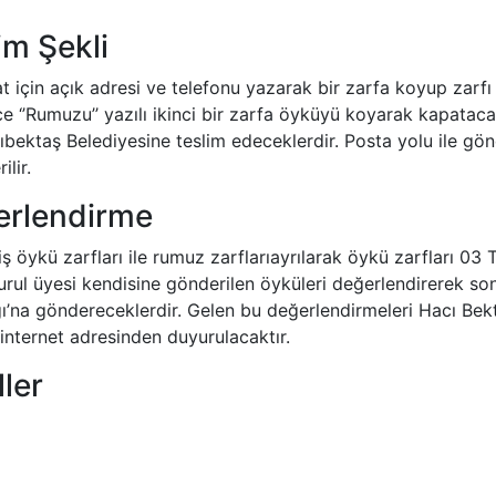
im Şekli
at için açık adresi ve telefonu yazarak bir zarfa koyup zar
 ‘’Rumuzu’’ yazılı ikinci bir zarfa öyküyü koyarak kapatacakl
ektaş Belediyesine teslim edeceklerdir. Posta yolu ile gönd
lir.
erlendirme
iş öykü zarfları ile rumuz zarflarıayrılarak öykü zarfları 0
ci kurul üyesi kendisine gönderilen öyküleri değerlendirerek
ğı’na göndereceklerdir. Gelen bu değerlendirmeleri Hacı Be
 internet adresinden duyurulacaktır.
ler