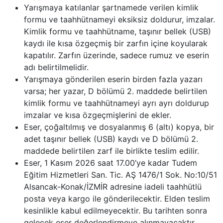
Yarışmaya katılanlar şartnamede verilen kimlik
formu ve taahhütnameyi eksiksiz doldurur, imzalar.
Kimlik formu ve taahhütname, taşınır bellek (USB)
kaydı ile kısa özgeçmiş bir zarfın içine koyularak
kapatılır. Zarfın üzerinde, sadece rumuz ve eserin
adı belirtilmelidir.
Yarışmaya gönderilen eserin birden fazla yazarı
varsa; her yazar, D bölümü 2. maddede belirtilen
kimlik formu ve taahhütnameyi ayrı ayrı doldurup
imzalar ve kısa özgeçmişlerini de ekler.
Eser, çoğaltılmış ve dosyalanmış 6 (altı) kopya, bir
adet taşınır bellek (USB) kaydı ve D bölümü 2.
maddede belirtilen zarf ile birlikte teslim edilir.
Eser, 1 Kasım 2026 saat 17.00’ye kadar Tudem
Eğitim Hizmetleri San. Tic. AŞ 1476/1 Sok. No:10/51
Alsancak-Konak/İZMİR adresine iadeli taahhütlü
posta veya kargo ile gönderilecektir. Elden teslim
kesinlikle kabul edilmeyecektir. Bu tarihten sonra
gelecek eser değerlendirmeye alınmayacaktır.